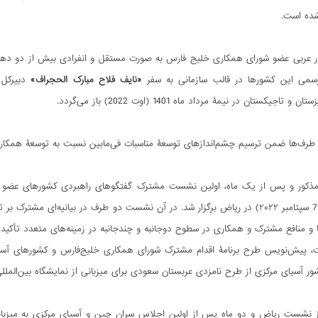
شده است.
ه 6 کشور عربی عضو شورای همکاری خلیج فارس به صورت مستقل و انفرادی بیش از دو ده
 رسمی این کشورها در قالب سازمانی به سفر
«نایف فلاح مبارک الحجراف»
دبیرکل 
 تاجیکستان در نیمۀ مرداد ماه 1401 (اوت 2022) باز می‌گردد.
 طرف‌ها ضمن ترسیم چشم‌اندازهای توسعۀ مناسبات فی‌مابین نسبت به توسعۀ همکاری‌
شهریور 1401 (7 سپتامبر ۲۰۲۲) در ریاض برگزار شد. در آن نشست دو طرف در بیانیه
و منافع مشترک و همکاری‌ در سطوح دوجانبه و چندجانبه در زمینه‌های متعدد تأکید 
آسیای مرکزی از طرح نامزدی عربستان سعودی برای میزبانی از نمایشگاه بین‌المللی اکسپو ۲۰۳۰ در ریاض حم