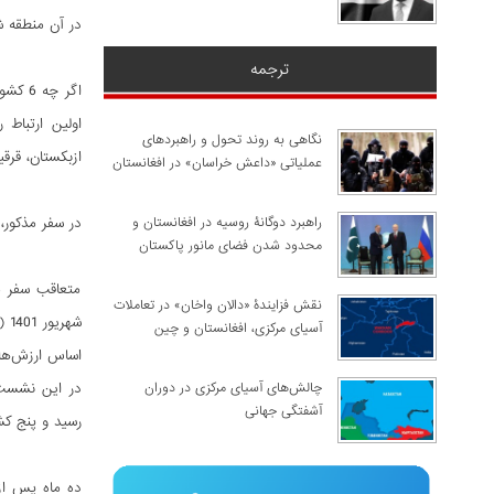
در آن منطقه 
ترجمه
اگر چ
اولین ارتباط
نگاهی به روند تحول و راهبردهای
ازبکستان، قرقیزستان و
عملیاتی «داعش خراسان» در افغانستان
راهبرد دوگانۀ روسیه در افغانستان و
در سفر مذکور،
محدود شدن فضای مانور پاکستان
نقش فزایندۀ «دالان واخان» در تعاملات
آسیای مرکزی، افغانستان و چین
اساس ارزش‌ها 
چالش‌های آسیای مرکزی در دوران
آشفتگی جهانی
رسید و پنج کشور 