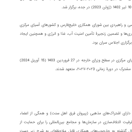
ی و راهبردی بین شورای همکاری خلیج‌فارس و کشورهای آسیای مرکزی
اری‌ها و تضمین زنجیرۀ تأمین امنیت آب، غذا و انرژی و همچنین ایجاد
برگزاری اجلاس سران بود.
در جدیدترین و آخرین گام، دومین نشست گفت‌وگوهای راهبردی شورای همکاری خلیج‌فارس و آسیای مرکزی در سطح وزرای خارجه در 27 فروردین 1403 (15 آوریل 2024)
انی ۲۰۲3-۲۰۲۷، متعهد شدند.
شور منطقۀ آسیای مرکزی، مسلمان و دارای اشتراک‌های مذهبی (پیروان فِرق اهل سنت) و همگی از اعضاء
یت ائتلاف‌سازی در سازمان‌ها و مجامع بین‌المللی را برای حمایت از
و نامزدهای یکدیگر به دست می‌آورند. این کشورها در نشست‌های برگزار شده طی 2 سال گذشته به چارچوب‌های همکاری قابل ملاحظه‌ای به شرح زیر دست