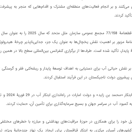
می‌کنند و بر انجام فعالیت‌های منطقه‌ای مشترک و اقدام‌هایی که منجر به پیشر
أکید کردند.
_ دو طرف از قطعنامۀ 77/158 مج
عنامۀ مزبور بر اهمیت نقش یخچال‌ها به عنوان یک جزء جدایی‌ناپذیر چرخۀ هیدرو
، تأکید شده است. طرف‌ها از برگزاری کنفرانس بین‌المللی سطح بالا در همین رابطه در 21 مارس 2025 در دوشنبه پایتخت تاجیکستان، ح
یشروی دولت تاجیکستان در این فرآیند استقبال کردند.
_ دو طرف 
ه کمبود آب در سراسر جهان و بسیج سرمایه‌گذاری برای تأمین آن، حمایت کردند.
ل خود را برای همکاری در حوزۀ مراقبت‌های بهداشتی و مبارزه با خطرهای مختلفی ک
کشورهای آسیای مرکزی به ابتکار قزاقستان برای ایجاد یک نهاد چندجانبۀ ویژه،