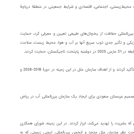
فت محیط‌زیستی، اجتماعی، اقتصادی و شرایط جمعیتی در منطقۀ دریاچۀ
مع عمومی سازمان ملل متحد که سال 2025 را به عنوان سال بین‌المللی حفاظت از یخچال‌های طبیعی تعیین و معرفی کرد، حمایت
لوژیکی و تأثیر جدی ذوب سریع آنها بر آب و هوا، محیط زیست، سلامت
مایت کردند.
_ این کشورها بر نقش حیاتی آب برای دستیابی به اهداف توسعۀ پایدار و ریشه‌کنی فقر و گرسنگی تأکید کردند و از اهداف سازمان ملل در این زمینه در دورۀ 2018-2028 و
از ابتکار «محمد بن زاید» و دولت امارات در راه‌اندازی ابتکار آب در 29 فوریۀ 2024 و تصمیم عربستان سعودی برای ایجاد یک سازمان بین‌المللی آب در ریاض
ه بشریت را تهدید می‌کند، ابراز کردند. در این زمینه، شورای همکاری
 تحت نظر سازمان ملل متحد و انجمن بین‌المللی ایمنی زیستی که به