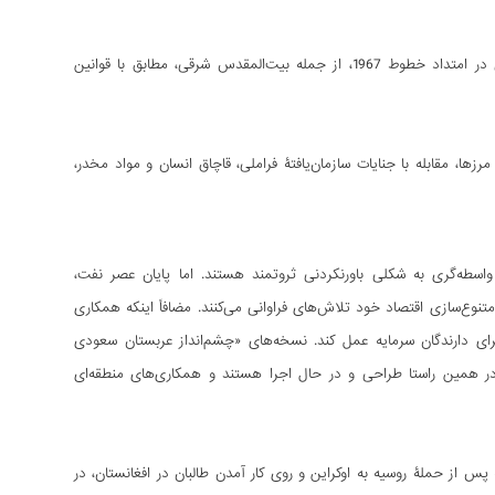
_ لزوم حل‌وفصل مسئلۀ فلسطین از طریق ابزارهای سیاسی، با ایجاد یک کشور مستقل فلسطینی در امتداد خطوط 1967، از جمله بیت‌المقدس شرقی، مطابق با قوانین
ها، مقابله با جنایات سازمان‌یافتۀ فراملی، قاچاق انسان و مواد مخدر،
سطه‌گری به شکلی باورنکردنی ثروتمند هستند. اما پایان عصر نفت،
تنوع‌سازی اقتصاد خود تلاش‌های فراوانی می‌کنند. مضافاً اینکه همکاری
برای دارندگان سرمایه عمل کند. نسخه‌های «چشم‌انداز عربستان سعودی
 «چشم‌انداز قطر ۲۰۳۰»، «چشم‌انداز اقتصادی بحرین ۲۰۳۰» و «چشم‌انداز عمان ۲۰۴۰» در همین راستا طراحی و در حال اجرا هستند و همکاری‌های منطقه‌ای
س از حملۀ روسیه به اوکراین و روی کار آمدن طالبان در افغانستان، در