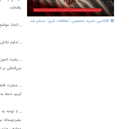
یافته‌اند؛
🟥 530مین نشریه تخصصی "مطالعات شرق" منتشر شد.
_ اتخاذ مواضع
_ تداوم تلاش‌
_ رعایت اصول 
بین‌المللی بر
کریم، حمله به 
بشردوستانه بر
موضعی جدی و ق