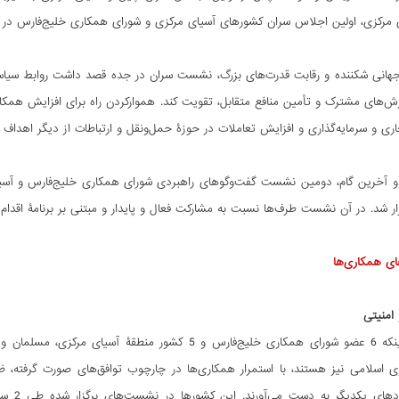
ی، اولین اجلاس سران کشورهای آسیای مرکزی و شورای همکاری خلیج‌فارس در 10 تیر 1402 (ژوئن 2023) در جده، برگزار شد.
جهانی شکننده و رقابت قدرت‌های بزرگ، نشست سران در جده قصد داشت روابط سیاس
زش‌های مشترک و تأمین منافع متقابل، تقویت کند. هموارکردن راه برای افزایش همک
ی و سرمایه‌گذاری و افزایش تعاملات در حوزۀ حمل‌ونقل و ارتباطات از دیگر اهداف 
 شد. در آن نشست طرف‌ها نسبت به مشارکت فعال و پایدار و مبتنی بر برنامۀ اقدام مشترک در دورۀ زم
های همکاری‌ها
امنیتی
با عنایت به اینکه 6 عضو شورای همکاری خلیج‌فارس و 5 ک
 اسلامی نیز هستند، با استمرار همکاری‌ها در چارچوب توافق‌های صورت گرفته، ظرف
مواضع 