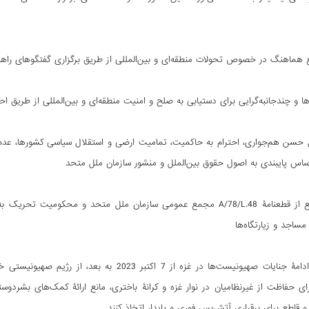
 هماهنگ در خصوص تحولات منطقه‌ای و بین‌المللی از طریق برگزاری گفتگو‌های راهب
ها و چندجانبه‌گرایی برای دستیابی به صلح و امنیت منطقه‌ای و بین‌المللی از طریق ا
حسن هم‌جواری، احترام به حاکمیت، تمامیت ارضی و استقلال سیاسی کشورها، عدم مدا
 اساس پایبندی به اصول حقوق بین‌الملل و منشور سازمان ملل متحد
_ حمایت قاطع از قطعنامۀ A/78/L.48 مجمع عمومی سازمان ملل متحد 
مساجد و زیارتگاه‌ها
_ با توجه به ادامۀ جنایات صهیونیست‌ها در غزه ا
ای حفاظت از غیرنظامیان در نوار غزه و کرانۀ باختری، مانع ارائۀ کمک‌های بشردوس
اطع برای برقراری آتش‌بس فوری و پایدار اتخاذ کنند.