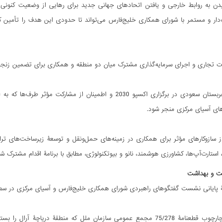
دن به روابط خارجی و یافتن اتحادهای جهانی جدید برای رهایی از وضعیت کنونی 
دار و مستمر با شورای همکاری خلیج‌فارس می‌تواند تا حدودی این هدف را تأمین کن
لات تجاری و اجرای سرمایه‌گذاری مشترک میان دو منطقه و همکاری برای تضمین زنجیرۀ
_ حمایت از عربستان سعودی در برگزاری اکسپو 2030 و اطمینان
ای آسیای مرکزی منجر شود.
 از سازوکارهای مؤثر برای همکاری در زمینه‌های حمل‌ونقل و توسعۀ زیرساخت‌های 
 استارت‌آپ‌ها، کشاورزی هوشمند، نانو و بیوتکنولوژی، مطابق با برنامۀ اقدام مشترک
ت و بهداشت
انی نشست گفتگوهای راهبردی شورای همکاری خلیج‌فارس و آسیای مرکزی در سطح وزرای خارجه در 27 فروردین 1403 (5
_ طرف‌ها در چارچوب قطعنامۀ 75/278 مجمع عمومی سازمان ملل که منطقۀ د