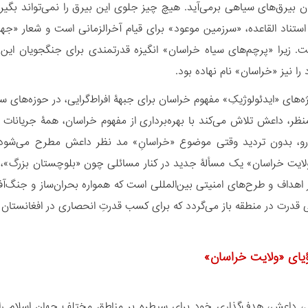
ن بیرق‏‌های سیاهی برمی‌‏آید. هیچ چیز جلوی این بیرق را نمی‌‏تواند بگی
 استناد القاعده، «سرزمین موعود» برای قیام آخرالزمانی است و شعار «ج
ت. زیرا «پرچم‌های سیاه خراسان» انگیزه قدرتمندی برای جنگجویان این گ
را نیز «خراسان» نام نهاده بود.
ویژه‌‏های «ایدئولوژیکِ» مفهوم خراسان برای جبهۀ افراط‏‌گرایی، در حوزه‌‏ها
منظر، داعش تلاش می‌کند با بهره‌برداری از مفهوم خراسان، همۀ جریانات ف
ن رو، بدون تردید وقتی موضوع «خراسانِ» مد نظر داعش مطرح می‏‌
ایت خراسان» یک مسألۀ جدید در کنار مسائلی چون «بلوچستان بزرگ»، «پ
 اهداف و طرح‏‌های امنیتی بین‏‌المللی است که همواره بحران‏‌ساز و جنگ‏
رت در منطقه باز می‏‌گردد که برای کسب قدرتِ انحصاری در افغانستان می‌
یای «ولایت خراسان»
 داعش، هدف‏‌گذاری خود برای سیطره بر مناطق مختلف جهان اسلام را 