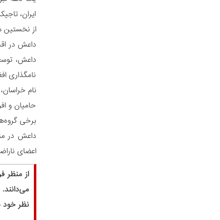
ایران، تاجی
از نخستین سا
داعش، توسع
نام‏گذاری اف
نام خراسان، 
حامیان و اف
برخی گروه‌‏
اعضای ناراض
از منظر ف
می‏‌دانند
نظر خود به