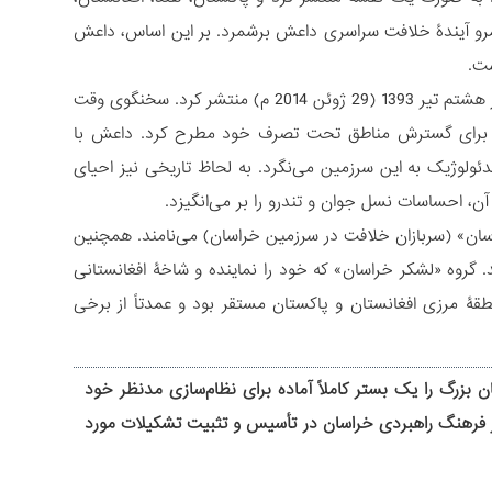
 قلمرو آیندۀ خلافت سراسری داعش برشمرد. بر این اساس، داعش
شت.
داعش در اقدامی که آمیخته با نوعی عملیات روانی نیز بود، طرح آیندۀ قلمرو خود را در هشتم تیر 1393 (29 ژوئن 2014 م) منتشر کرد. سخنگوی وقت
 را برای گسترش مناطق تحت تصرف خود مطرح کرد. داعش با
دئولوژیک به این سرزمین می‏‌نگرد. به لحاظ تاریخی نیز احیای
، احساسات نسل جوان و تندرو را بر می‏‌انگیزد.
اسان» (سربازان خلافت در سرزمین خراسان) می‌‏نامند. همچنین
. گروه «لشکر خراسان» که خود را نماینده و شاخۀ افغانستانی
وجودیت کرد. این گروه در منطقۀ مرزی افغانستان و پاکستان مستقر بود و عمدتاً از برخی
زرگ را یک بستر کاملاً آماده برای نظام‏‌سازی مدنظر خود
 از فرهنگ راهبردی خراسان‏ در تأسیس و تثبیت تشکیلات مورد