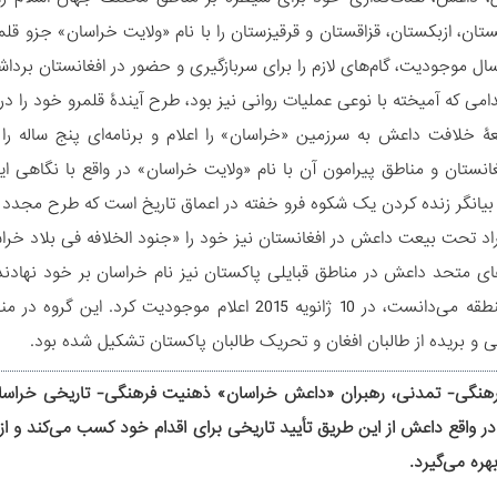
کستان، ازبکستان، قزاقستان و قرقیزستان را با نام «ولایت خراسان» جزو
ل موجودیت، گام‏‌های لازم را برای سربازگیری و حضور در افغانستان بردا
ۀ خلافت داعش به سرزمین «خراسان» را اعلام و برنامه‌ای پنج ساله
غانستان و مناطق پیرامون آن با نام «ولایت خراسان» در واقع با نگاهی ای
بیانگر زنده کردن یک شکوه فرو خفته در اعماق تاریخ است که طرح مجدد آن
راد تحت بیعت داعش در افغانستان نیز خود را «جنود الخلافه فی بلاد خر
های متحد داعش در مناطق قبایلی پاکستان نیز نام خراسان بر خود نهادند
داعش در منطقه می‏‌دانست، در 10 ژانویه 2015 اعلام م
ی و بریده از طالبان افغان و تحریک طالبان پاکستان تشکیل شده بود.
رهنگی- تمدنی، رهبران «داعش خراسان» ذهنیت فرهنگی- تاریخی خراسان ب
. در واقع داعش از این طریق تأیید تاریخی برای اقدام خود کسب می‏‌کند و
ره می‏‌گیرد.