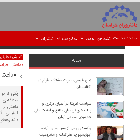
صفحه نخست
کشورهای هدف
موضوعات
انتشارات
گزارش تحلیلی
مقاله
«داعش خراس
«داعش 
زبان فارسی؛ میراث مشترک اقوام در
افغانستان
یکی از نو
منطقه‌ای،
سیاست آمریکا در آسیای مرکزی و
داعش را در
پیامدهای آن برای منافع و امنیت ملی
جمهوری اسلامی ایران
«انگاره‏‌ه
پاکستان پس از عمران‌خان؛ آینده
اپوزیسیون، اعتراضات و مشروعیت