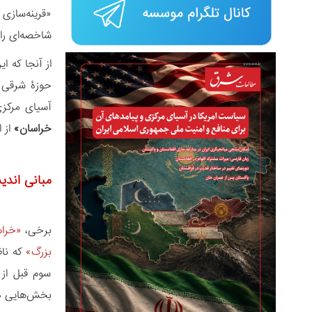
«قرینه‏‌سازی
شاخص‎‏ه‌ای راهبردی عملکرد و جذب نیرو توسط داعش است.
از آنجا که 
حوزۀ شرقی ج
آسیای مرکزی
خراسان»
از 
مبانی اندی
برخی،
«خراس
بزرگ»
که ناظ
سوم قبل از 
بخش‌‏هایی د