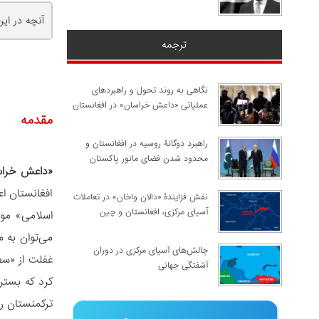
آنچه در ای
ترجمه
نگاهی به روند تحول و راهبردهای
عملیاتی «داعش خراسان» در افغانستان
مقدمه
راهبرد دوگانۀ روسیه در افغانستان و
محدود شدن فضای مانور پاکستان
«داعش خراس
افغانستان ا
نقش فزایندۀ «دالان واخان» در تعاملات
آسیای مرکزی، افغانستان و چین
اسلامی» مور
می‏‌توان به 
چالش‌های آسیای مرکزی در دوران
غفلت از «سط
آشفتگی جهانی
کرد که بستر
ترکمنستان را