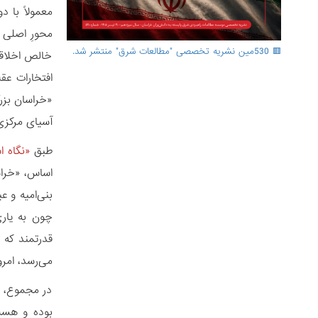
معمولاً با 
محورِ اصلی ا
🟥 530مین نشریه تخصصی "مطالعات شرق" منتشر شد.
خالص اخلاقی
افتخارات عق
«خراسان بزرگ
آسیای مرکزی،
طبق
«نگاه ا
چون به یاری
قدرتمند که 
می‏‌رسد، امرو
در مجموع، ای
بوده و هست.