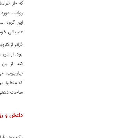
که «از خراسا
روایات مورد
این گروه اس
عملیاتی خود 
فراتر از کار
بود. از این 
کند. از ای
چارچوب، «ول
که منطبق بر
ساخت ذهنی قد
داعش و رؤ
یک دهه قبل،