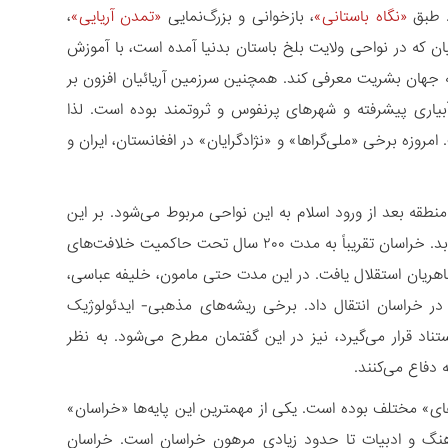
. طبق
«نگاه باستانی»
، بازخوانی و بزرگ‌نمایی
«تمدن آریایی»
،
ئیان که در نواحی ولایت بلخ باستان بدنیا آمده است، با آموزش
به جهان بشریت معرفی کند. همچنین سرزمین آریائیان افزون بر
و آبیاری پیشرفته و شهرهای پرنفوس و ثروتمند بوده است. لذا
روزه برخی «ملی‌‏گراها» و «نژادگرایان» در افغانستان، ایران و
قه بعد از ورود اسلام به این نواحی مربوط می‌‏شود. بر این
اساس، «خراسان بزرگ» به عنوان بخشی مهم و اثرگذار از «تمدن اسلامی» اهمیت می‏‌یابد. خراسان تقریباً به مدت ۲۰۰ سال تحت حاکمیت خلافت‏‌های
ال ۲۰۵ هجری قمری به دست سلسله طاهریان استقلال یافت. در این مدت حتی مامون، خلیفه عباسی،
 در خراسان انتقال داد. برخی ریشه‏‌های مذهبی- ایدئولوژیک
اد قرار می‏‌گیرد، نیز در این گفتمان مطرح می‏‌شود. به نظر
 دفاع می‌‏کنند.
‌های» مختلف بوده است. یکی از مهمترین این پایه‌ها «خراسان»
رهنگ و ادبیات تا حدود زیادی مرهون خراسان است. خراسان