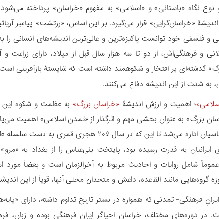
دو نوع نگاه «باستانی» و «اسلامی» به مفهوم «خراسان» پرداخته می‌‏شود
ندیشۀ «خراسان‏‌گرایی» قرار می‏‌گیرد. بر این اساس، «زرتشت» پیامبر آریا
 و فلسفی خود توانست پاکیزه‌‏ترین و عالی‏‌ترین اندیشه‌های انسانی را 
لانی و فرهنگی‏‌اش، از دو تا سه هزار سال قبل از میلاد، دارای زراعت 
» گذشته‏‌ای پر افتخار و شکوهمند داشته است که شایستۀ بازآفرینی است. ام
 به شدت از این اندیشه دفاع می‏‌کنند.
سلامی»
؛ اهمیت و ارزش اندیشۀ
«خراسان بزرگ»
به عظمت و شکوه این منط
بنی‌‏امیه و عباسیان اداره می‌شد تا این که در س
 ایرانیان به قدرت رسیده بود، پایتخت بنی‌‏عباس را از بغداد به «مرو»
عموماً شامل روایات و احادیث مربوط به آخرالزمان است و بعضاً مورد استن
زه گروه‌‏هایی مانند القاعده، داعش و متحدان محلی آنها، قویاً از این اندیشه
رانِ فرهنگی- تمدنی که همواره در بستر تاریخ تداوم داشته، دارای «پایه
 در دوره‌های مختلف، خراسان احیاگر ایرانِ فرهنگی بوده و زبان، ف