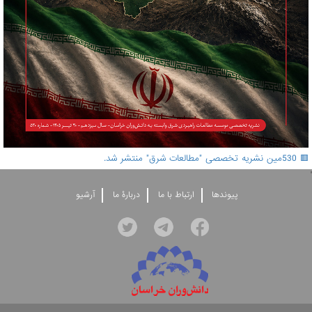
🟥 530مین نشریه تخصصی "مطالعات شرق" منتشر شد.
'
پيوندها
ارتباط با ما
دربارۀ ما
آرشيو