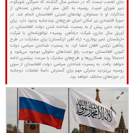
جای تعجب نیست که در دسامبر سال گذشته، که «سرگئی شویگو»،
دبیر شورای امنیت روسیه، به کابل سفر کرد، بخش عمده‌ای از
مذاکرات او با مسئولان نهادهای امنیتی افغانستان انجام شد. در
حوزۀ اقتصادی نیز امکان اجرای طرح‌های چندجانبه وجود دارد. برای
نمونه، حتی پیش از به رسمیت شناخته شدن دولت افغانستان، در
آوریل سال جاری، شرکت «راه‌آهن روسیه» توافق‌نامه‌ای با شرکت
«ازبکستان تمیر یولاری» (راه آهن ازبکستان) برای مشارکت در طرح
راه‌آهن ترانس افغان امضا کرد. به رسمیت شناختن سیاسی دولت
کنونی افغانستان، موجب رفع تضادهای حقوقی موجود می‌شود و
احتمالاً روند همکاری‌ها و طرح‌های مشترک با سرعت بیشتری ادامه
خواهد یافت. به رسمیت شناختن سیاسی دولت افغانستان از سوی
روسیه، بی‌تردید محرکی مهم برای گسترش دامنۀ تعاملات دوجانبه
در حوزه‌های مختلف خواهد بود.