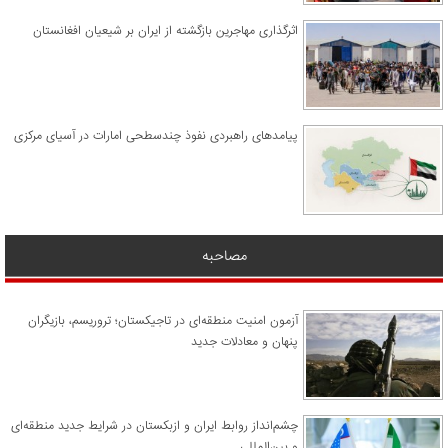
اثرگذاری مهاجرین بازگشته از ایران بر شیعیان افغانستان
پیامدهای راهبردی نفوذ چندسطحی امارات در آسیای مرکزی
مصاحبه
آزمون امنیت منطقه‌ای در تاجیکستان؛ تروریسم، بازیگران
پنهان و معادلات جدید
چشم‌انداز روابط ایران و ازبکستان در شرایط جدید منطقه‌ای
و بین‌المللی