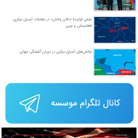
نقش فزایندۀ «دالان واخان» در تعاملات آسیای مرکزی،
افغانستان و چین
چالش‌های آسیای مرکزی در دوران آشفتگی جهانی