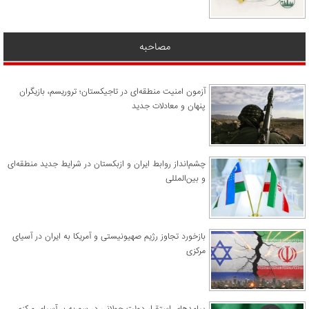
مصاحبه
آزمون امنیت منطقه‌ای در تاجیکستان؛ تروریسم، بازیگران
پنهان و معادلات جدید
چشم‌انداز روابط ایران و ازبکستان در شرایط جدید منطقه‌ای
و بین‌المللی
​بازخورد تجاوز رژیم صهیونیستی و آمریکا به ایران در آسیای
مرکزی
پیامدهای استقرار دولت جولانی در سوریه بر آسیای مرکزی