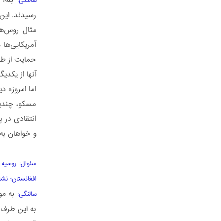
بله؛
سالنگی:
رسیدند. این 
مثال روس‌ها
آمریکایی‌ها 
حمایت از طال
آنها از یکدیگ
اما امروزه د
مسکو، چندین
انتقادی در 
و خواهان به
سئوال: روسیه
افغانستان؛ نش
به موا
سالنگی:
به این طرف 