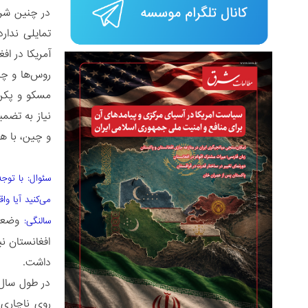
در چنین شرای
تمایلی ندار
آمریکا در افغ
روس‌ها و چین
مسکو و پکن ب
نیاز به تضم
و چین، با هم
سئوال: با توج
می‌کنید آیا و
وضعی
سالنگی:
افغانستان ن
داشت.
در طول سال‌
روی ناچاری 