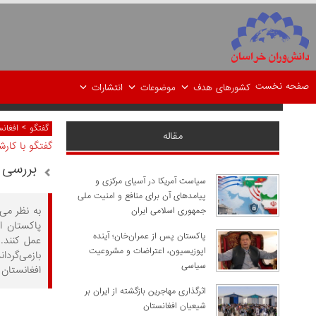
صفحه نخست
کشورهای هدف
موضوعات
انتشارات
>
گفتگو
افغان
مقاله
گفتگو با کار
بررسی 
سیاست آمریکا در آسیای مرکزی و
پیامدهای آن برای منافع و امنیت ملی
به نظر می
جمهوری اسلامی ایران
پاکستان اع
پاکستان پس از عمران‌خان؛ آینده
عمل کنند. 
اپوزیسیون، اعتراضات و مشروعیت
بازمی‌گردا
سیاسی
افغانستان 
اثرگذاری مهاجرین بازگشته از ایران بر
شیعیان افغانستان