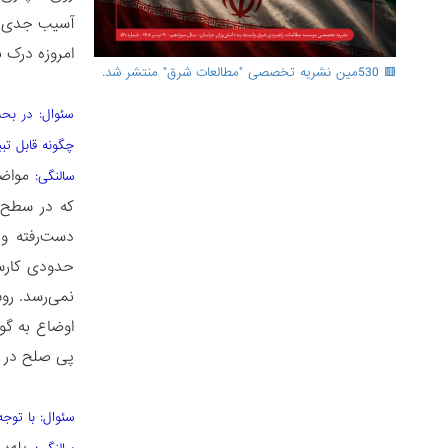
آسیب جدی می
امروزه درک 
🟥 530مین نشریه تخصصی "مطالعات شرق" منتشر شد.
سئوال: در بحث
چگونه قابل تب
مواضعی
سالنگی:
که در سطح ج
دست‌رفته و 
حدودی کارسا
نمی‌رسد. روس
اوضاع به گو
پی صلح در اف
سئوال: با توج