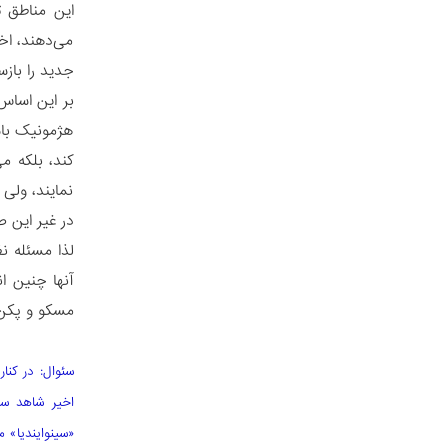
این مناطق ت
می‌دهند، اخ
جدید را بازس
بر این اساس
هژمونیک باش
کند، بلکه م
نمایند، ولی
در غیر این ص
لذا مسئله ن
آنها چنین ا
مسکو و پکن 
سئوال: در کنا
اخیر شاهد سف
«سینوایندیا» 