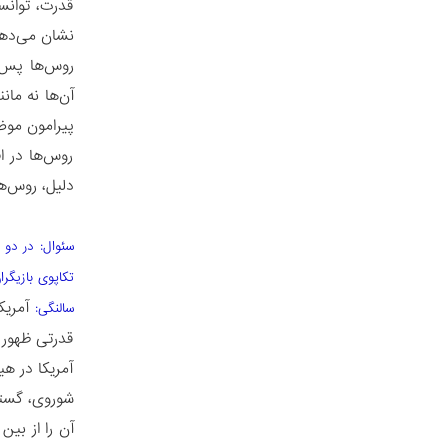
قدرت، توانس
نشان می‌دهد 
روس‌ها پس ا
آن‌ها نه مان
پیرامون موض
روس‌ها در اف
دلیل، روس‌ها
سئوال: در دو 
تکاپوی بازیگر
آمریک
سالنگی:
قدرتی ظهور ن
آمریکا در ه
شوروی، گستر
آن‌ را از ب