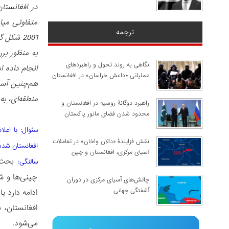
در افغانستا
متفاوتی میا
ترجمه
2001 شکل گرفته بود، اکنون به نحوی دیگر بین برخی بازیگران در حال شکل‌گیری است.
به منظور بر
نگاهی به روند تحول و راهبردهای
انجام داده 
عملیاتی «داعش خراسان» در افغانستان
هم‌چنین آسی
منطقه‌ای، ب
راهبرد دوگانۀ روسیه در افغانستان و
محدود شدن فضای مانور پاکستان
سئوال: با اعل
نقش فزایندۀ «دالان واخان» در تعاملات
افغانستان شده
آسیای مرکزی، افغانستان و چین
بحث ا
سالنگی:
چینی‌ها و شا
چالش‌های آسیای مرکزی در دوران
آشفتگی جهانی
ادامه دارد ی
افغانستان، 
می‌شود.