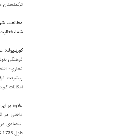
ترکمنستان هم
مطالعات شرق
شما، فعالیت 
کوریلیوف:
علا
فرهنگی طولا
تجاری- اقتص
پیشرفت ترکم
امکانات کرید
علاوه بر ای
داخلی در اف
اقتصادی در 
طول 1.735 کیلومتر از ترکمنستان به افغانستان، پاکستان و هند با سرعت زیاد در حال انجام است.