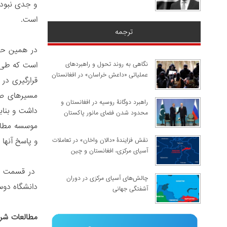
و جدی نبودن
است.
ترجمه
در همین حال
است که طی س
نگاهی به روند تحول و راهبردهای
عملیاتی «داعش خراسان» در افغانستان
قرارگیری در 
مسیرهای صاد
راهبرد دوگانۀ روسیه در افغانستان و
داشت و بناب
محدود شدن فضای مانور پاکستان
موسسه مطالع
و پاسخ آنها 
نقش فزایندۀ «دالان واخان» در تعاملات
آسیای مرکزی، افغانستان و چین
در قسمت اول
چالش‌های آسیای مرکزی در دوران
دانشگاه دوس
آشفتگی جهانی
مطالعات شرق