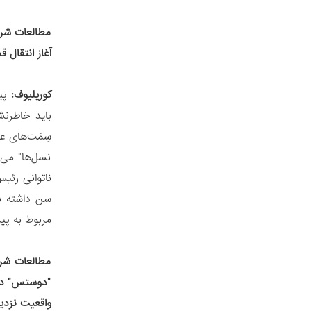
مطالعات شرق
آغاز انتقال 
کوریلیوف:
پیش
باید خاطرن
سِمَت‌های ع
نسل‌ها" می‌
مربوط به پی
مطالعات شرق
"دوستس" در د
واقعیت نزد