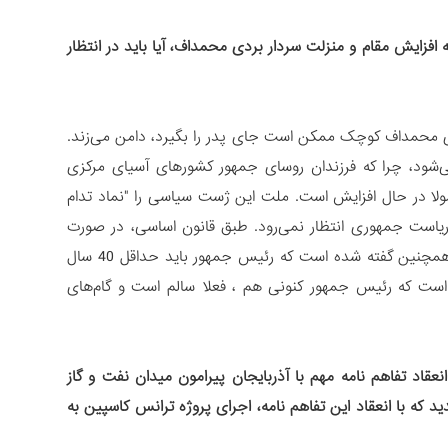
فزایش مقام و منزلت سردار بردی محمداف، آیا باید در انتظار
 محمداف کوچک ممکن است جای پدر را بگیرد، دامن می‌زند.
شود، چرا که فرزندان روسای جمهور کشورهای آسیای مرکزی
مولا در حال افزایش است. ملت این ژست سیاسی را "نماد تدام
ی ریاست جمهوری انتظار نمی‌رود. طبق قانون اساسی، در صورت
ناتوانی رئیس جمهور، وظایف وی به رئیس مجلس واگذار می‌شود. در قانون اساسی همچنین گفته شده است که رئیس جمهور باید حداقل 40 سال
مداف 39 سال سن دارد. لازم به ذکر است که رئیس جمهور کنونی هم ، فعلا سالم است و گام‌های
قاد تفاهم نامه مهم با آذربایجان پیرامون میدان نفت و گاز
ید که با انعقاد این تفاهم نامه، اجرای پروژه ترانس کاسپین به