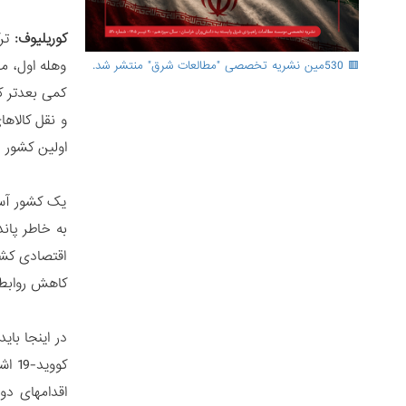
کوریلیوف:
ترک
وهله اول، م
🟥 530مین نشریه تخصصی "مطالعات شرق" منتشر شد.
کمی بعدتر ک
و نقل کالاها
اولین کشور در
یک کشور آسی
به خاطر پان
اقتصادی کشو
کاهش روابط 
در اینجا با
کوو
اقدامهای دو