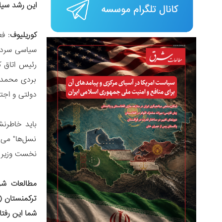
این رشد سیا
کوریلیوف
رئیس اتاق ک
بردی محمداف
دولتی و اج
باید خاطرنش
نسل‌ها" می‌
نخست وزیر ی
مطالعات شر
ترکمنستان (
شما این رفتا