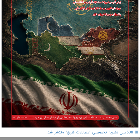
🟥 530مین نشریه تخصصی "مطالعات شرق" منتشر شد.
'