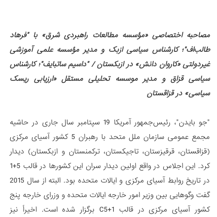
مصاحبه اختصاصی «مؤسسه مطالعات راهبردی شرق» با "فرهاد
طالب‌اف"؛ کارشناس سیاسی ازبک و مدیر مؤسسه علمی آموزشی
غیردولتی «کاروان دانش» در ازبکستان / "داسیم ساتبایف"؛ کارشناس
سیاسی قزاق و مدیر موسسه تحلیلی مستقل «ارزیابی ریسک
سیاسی» در قزاقستان
"جو بایدن"، رئیس‌جمهور آمریکا 19 سپتامبر سال جاری در حاشیه
مجمع عمومی سازمان ملل متحد با رهبران 5 کشور آسیای مرکزی
(قزاقستان، قرقیزستان، تاجیکستان، ترکمنستان و ازبکستان) دیدار
کرد. این اجلاس در واقع اولین دیدار سران این کشورها در قالب 5+1
در تاریخ روابط آسیای مرکزی و ایالات متحده بود. البته از سال 2015
گفت وگوهایی بین وزیر امور خارجه ایالات متحده و وزرای خارجه پنج
کشور آسیای مرکزی در قالب C5+1 برگزار شده است. اخیراً نیز