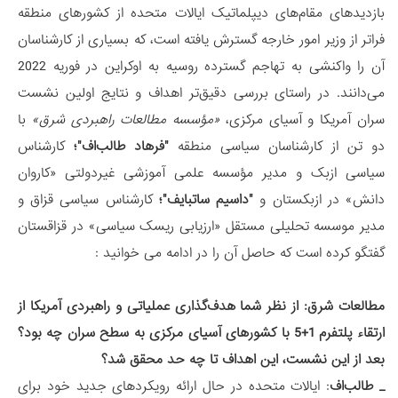
بازدیدهای مقام‌های دیپلماتیک ایالات متحده از کشورهای منطقه
فراتر از وزیر امور خارجه گسترش یافته است، که بسیاری از کارشناسان
آن را واکنشی به تهاجم گسترده روسیه به اوکراین در فوریه 2022
می‌دانند. در راستای بررسی دقیق‌تر اهداف و نتایج اولین نشست
سران آمریکا و آسیای مرکزی،
«مؤسسه مطالعات راهبردی شرق»
با
دو تن از کارشناسان سیاسی منطقه
"فرهاد طالب‌اف"؛
کارشناس
سیاسی ازبک و مدیر مؤسسه علمی آموزشی غیردولتی «کاروان
دانش» در ازبکستان و
"داسیم ساتبایف"؛
کارشناس سیاسی قزاق و
مدیر موسسه تحلیلی مستقل «ارزیابی ریسک سیاسی» در قزاقستان
گفتگو کرده است که حاصل آن را در ادامه می خوانید :
مطالعات شرق:
از نظر شما هدف‌گذاری عملیاتی و راهبردی آمریکا از
ارتقاء پلتفرم 1+5 با کشورهای آسیای مرکزی به سطح سران چه بود؟
بعد از این نشست، این اهداف تا چه حد محقق شد؟
_ طالب‌اف
: ایالات متحده در حال ارائه رویکردهای جدید خود برای