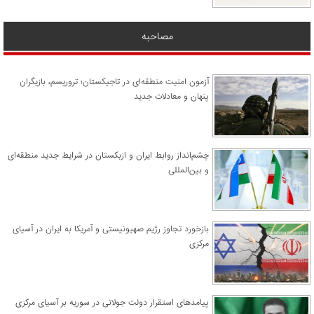
مصاحبه
آزمون امنیت منطقه‌ای در تاجیکستان؛ تروریسم، بازیگران
پنهان و معادلات جدید
چشم‌انداز روابط ایران و ازبکستان در شرایط جدید منطقه‌ای
و بین‌المللی
​بازخورد تجاوز رژیم صهیونیستی و آمریکا به ایران در آسیای
مرکزی
پیامدهای استقرار دولت جولانی در سوریه بر آسیای مرکزی