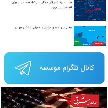
نقش فزایندۀ «دالان واخان» در تعاملات آسیای مرکزی،
افغانستان و چین
چالش‌های آسیای مرکزی در دوران آشفتگی جهانی