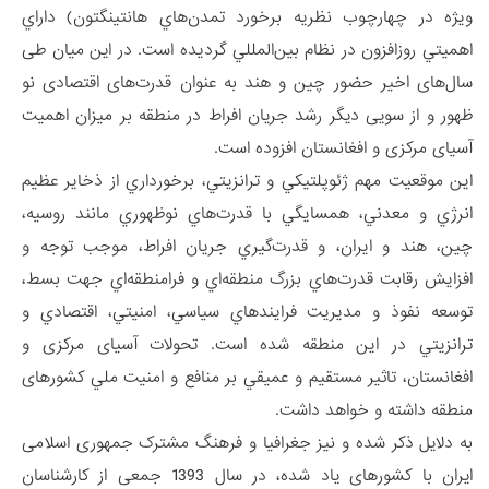
ويژه در چهارچوب نظريه برخورد تمدن‌هاي هانتينگتون) داراي
اهميتي روزافزون در نظام بين‌المللي گرديده است. در این میان طی
سال‌های اخیر حضور چین و هند به عنوان قدرت‌های اقتصادی نو
ظهور و از سویی دیگر رشد جریان افراط در منطقه بر میزان اهمیت
آسیای مرکزی و افغانستان افزوده است.
اين موقعيت مهم ژئوپلتيكي و ترانزيتي، برخورداري از ذخاير عظيم
انرژي و معدني، همسايگي با قدرت‌هاي نوظهوري مانند روسيه،
چين، هند و ايران، و قدرت‌گيري جريان افراط، موجب توجه و
افزايش رقابت قدرت‌هاي بزرگ منطقه‌اي و فرامنطقه‌اي جهت بسط،
توسعه نفوذ و مديريت فرايندهاي سياسي، امنيتي، اقتصادي و
ترانزيتي در اين منطقه شده است. تحولات آسیای مرکزی و
افغانستان، تاثير مستقيم و عميقي بر منافع و امنيت ملي کشورهای
منطقه داشته و خواهد داشت.
به‌ دلایل ذکر شده و نیز جغرافیا و فرهنگ مشترک جمهوری اسلامی
ایران با کشورهای یاد شده، در سال 1393 جمعی از کارشناسان