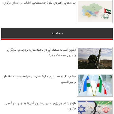
پیامدهای راهبردی نفوذ چندسطحی امارات در آسیای مرکزی
مصاحبه
آزمون امنیت منطقه‌ای در تاجیکستان؛ تروریسم، بازیگران
پنهان و معادلات جدید
چشم‌انداز روابط ایران و ازبکستان در شرایط جدید منطقه‌ای
و بین‌المللی
​بازخورد تجاوز رژیم صهیونیستی و آمریکا به ایران در آسیای
مرکزی