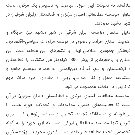
علاقمند به تحولات اين حوزه، مبادرت به تاسيس یک مرکزی تحت
عنوان موسسه مطالعاتی آسیای مرکزی و افغانستان (ایران شرقی) در
شهر مشهد نمودند.
دليل استقرار مؤسسه ايران شرقي در شهر مشهد نيز، جايگاه و
اهميت استان خراسان رضوي در توسعه مراودات سياسي-اقتصادي،
فرهنگي جمهوري اسلامي ايران با كشورهاي اين منطقه است. اين
استان با برخورداري از بيش 1800 کيلومتر مرز مشترک با افغانستان
و ترکمنستان و پنج گذرگاه بين‌المللي به همراه سيستم جامع و
پيشرفته حمل و نقل هوايي، ريلي و جاده‌اي، جزو مراکز مهم
ترانزيتي در منطقه محسوب مي‌شود.
موسسه مطالعات آسیای مرکزی و افغانستان (ایران شرقی) بر آن
است تا فعالیت‌های علمی، موضوعات و تحولات حوزه هدف را
بی‌طرفانه و مستقلانه تجزیه، تحلیل و سیاست‌پژوهی کند. ایران
شرقی تنها موسسه مطالعاتی ایرانی است که این حوزه را به گونه
تخصصی تحت مطالعه قرار داده است. کادری مجرب از پژوهشگران