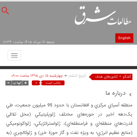
English
جمعه ۱۶ مرداد ۱۴۰۵ ساعت: ۱۲:۳۴
Toggle
avigation
تاریخ انتشار
چهارشنبه ۱۵ دی ۱۳۹۵ ساعت ۰۹:۰۰
>
گفتگو
کشورهای هدف
۰
جالب است
درباره ما
منطقه آسياي مركزي و افغانستان با حدود 95 ميليون جمعيت، طي
يک‌دهه اخير در حوزه‌هاي مختلف ژئوپليتيکي (محل تلاقي
قدرت‌هاي منطقه‌اي و فرامنطقه‌اي)، ژئواستراتژيکي، ژئواکونوميکي
(منابع عظيم انرژي؛ به ويژه نفت و گاز حوزة خزر) و ژئوکالچري (به