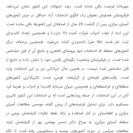
مهرماه) فرصت باقی مانده است. رصد تحولات این کشور نشان می‌دهد،
قرقیزستان همچنان بعنوان یک الگوی انتخابات آزاد حداقل در میان کشورهای
آسیای مرکزی پس از گذشت 25 سال از استقلال این کشورها باقی مانده است.
این ادعا از تعدد احزاب شرکت کننده (11 حزب) و همچنین تعداد کاندیدای
ثبت نام شده، (56 نفر) تاحدودی اثبات می‌شود. همچنین برخلاف دیگر
کشورهای منطقه که انتخابات تنها پروسه‌ای ظاهری و نتایج آن از قبل مشخص
شده است، در قرقیزستان وضعیت بگونه‌ای رقابتی خود را نشان داده و نتایج از
قبل مشخص شده نیست. در همین حال، ایراداتی نیز بر این انتخابات وارد
است. رقابت‌های قبیله‌ای و گرایشات قومی، شدت تاثیرگذاری کشورهای
منطقه‌ای و فرامنطقه‌ای و همچنین میزان سرمایه کاندیدا و احزاب و هزینه کِرد
آنان در این انتخابات، از جمله روندهایی است که بر انتخابات این کشور تاثیری
مستقیم دارد. برای تحلیل فرضیه‌های از پیش گفته، موسس مطالعات آسیای
مرکزی و افغانستان در کنار استفاده و ارائه نقطه نظرات کارشناسان بومی در
منطقه آسیای مرکزی، به سراغ دکتر حسن بهشتی پور از کارشناسان ارشد
مطالعات سیاسی در حوزه کشورهای روسیه و پساشوروی رفته است تا نگاه