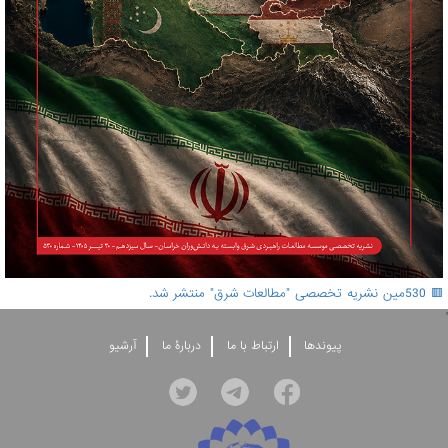
🟥 530مین نشریه تخصصی "مطالعات شرق" منتشر شد.
'
پيوندها
ارتباط با ما
دربارۀ ما
آرشيو