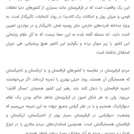
این یک واقعیت است که در قرقیزستان مانند بسیاری از کشورهای دنیا تعلقات
قومی و میزان پول و امکانات یک کاندیدا در روند انتخابات تأثیرگذار است. به
ویژه مداخله قدرت‌های خارجی مثل روسیه نقش تاثیرگذار و در مواردی تعیین
کننده دارند. اما مسئله گفته شده به این معنا نیست که ما کل نظام پارلمانی
این کشور را زیر سوال برده و بگوئیم این کشور هیچ پیشرفتی طی دوران
استقلال نداشته است.
مردم قرقیزستان در مقایسه با کشورهای قزاقستان و یا ازبکستان و تاجیکستان
که همسایگان آن هستند، روند خیلی بهتری را تجربه کرده‌اند. اگر می‌خواستند
تجربه قزاقستان را دنبال کنند باید رهبر این کشور همچنان "عسگر آقایف"
می‌بود. ولی به هر شکل امروز در قرقیزستان شاهد حاکم بودن یک نظام
دموکراتیک هستیم و با در نظر گرفتن جمیع جهات به این نتیجه می‌رسیم که
وضعیت دموکراسی در قرقیزستان بسیار بهتر از تاجیکستان، ازبکستان و
قزاقستان همسایگانش است. همچنین استانداردهای مردم سالاری را در تنوع
احزاب و دسترسی مردم به آراء مختلف بسیار بیشتر شاهد هستیم.