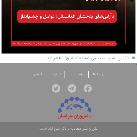
🟥 531مین نشریه تخصصی "مطالعات شرق" منتشر شد.
'
پيوندها
ارتباط با ما
دربارۀ ما
آرشيو
نقل و نشر مطالب با ذکر منبع آزاد است