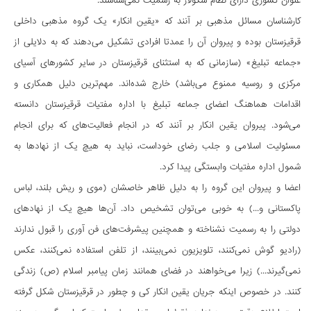
عنوان کشوری دارای نظام سکولار به رسمیت نمی‌شناسند.
کار‌شناسان مسائل مذهبی بر آنند که «یقین انکار» یک گروه مذهبی داخلی
قرقیزستان بوده و پیروان آن را عمدتا افرادی تشکیل می‌دهند که به دلایلی از
«جماعه تبلیغ» (سازمانی که به استثنای قرقیزستان در سایر کشورهای آسیای
مرکزی و روسیه ممنوع می‌باشد) خارج شده‌اند. مهم‌ترین دلیل همکاری و
اقدامات هماهنگ اعضای جماعه تبلیغ با اداره مفتیات قرقیزستان دانسته
می‌شود. پیروان یقین انکار بر آنند که در انجام فعالیت‌های که برای انجام
مسئولیت اسلامی و جلب رضای خوداست، نباید به هیچ یک از نهاد‌ها به
شمول اداره مفتیات وابستگی پیدا کرد.
اعضا و پیروان این گروه را به دلیل ظاهر خاصشان (موی و ریش بلند، لباس
پاکستانی و...) به خوبی می‌توان تشخیص داد. آن‌ها هیچ یک از نهادهای
دولتی را به رسمیت نشناخته و همچنین پیشرفت‌های فن آوری را قبول ندارند
(رادیو گوش نمی‌کنند، تلویزیون نمی‌بینند، از تلفن استفاده نمی‌کنند، عکس
نمی‌گیرند...) زیرا می‌خواهند در فضای همانند زمان پیامبر اسلام (ص) زندگی
کنند. در خصوص اینکه جریان یقین انکار کی و چطور در قرقیزستان شکل گرفته