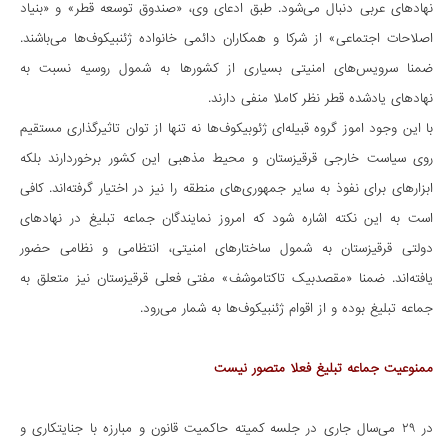
نهادهای عربی دنبال می‌شود. طبق ادعای وی، «صندوق توسعه قطر» و «بنیاد
اصلاحات اجتماعی» از شرکا و همکاران دائمی خانواده ژئنبیکوف‌ها می‌باشند.
ضمنا سرویس‌های امنیتی بسیاری از کشور‌ها به شمول روسیه نسبت به
نهادهای یادشده قطر نظر کاملا منفی دارند.
با این وجود اموز گروه قبیله‌ای ژئوبیکوف‌ها نه تنها از توان تاثیرگذاری مستقیم
روی سیاست خارجی قرقیزستان و محیط مذهبی این کشور برخوردارند بلکه
ابزارهای برای نفوذ به سایر جمهوری‌های منطقه را نیز در اختیار گرفته‌اند. کافی
است به این نکته اشاره شود که امروز نمایندگان جماعه تبلیغ در نهادهای
دولتی قرقیزستان به شمول ساختارهای امنیتی، انتظامی و نظامی حضور
یافته‌اند. ضمنا «مقصدبیک تاکتاموشف» مفتی فعلی قرقیزستان نیز متعلق به
جماعه تبلیغ بوده و از اقوام ژئنبیکوف‌ها به شمار می‌رود.
ممنوعیت جماعه تبلیغ فعلا متصور نیست
در ۲۹ می‌سال جاری در جلسه کمیته حاکمیت قانون و مبارزه با جنایتکاری و