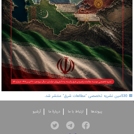
🟥 530مین نشریه تخصصی "مطالعات شرق" منتشر شد.
'
پيوندها
ارتباط با ما
دربارۀ ما
آرشيو