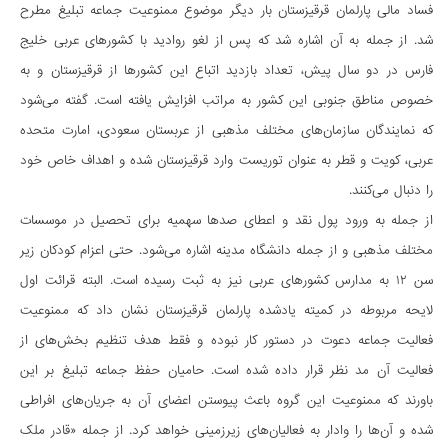
فساد مالی پارلمان قرقیزستان بار دیگر موضوع ممنوعیت جماعه تبلیغ مطرح
شد. از جمله به آن اشاره شد که پس از لغو روادید با کشورهای عربی خلیج
فارس در دو سال پیش، تعداد بازدید اتباع این کشور‌ها از قرقیزستان و به
خصوص مناطق جنوبی این کشور به مراتب افزایش یافته است. گفته می‌شود
که نمایندگان سازمان‌های مختلف مذهبی از عربستان سعودی، امارت متحده
عربی، کویت و قطر به عنوان توریست وارد قرقیزستان شده و اهداف خاص خود
را دنبال می‌کنند.
از جمله به ورود پول نقد و اعطای صد‌ها سهمیه برای تحصیل در موسسات
مختلف مذهبی و از جمله دانشگاه مدینه اشاره می‌شود. حتی اعزام کودکان زیر
سن ۱۲ به مدارس کشورهای عربی نیز به ثبت رسیده است. البته قرائت اول
لایحه مربوطه در کمیته یادشده پارلمان قرقیزستان نشان داد که ممنوعیت
فعالیت جماعه دعوت در دستور کار نبوده و فقط هدف تنظیم بخش‌های از
فعالیت آن مد نظر قرار داده شده است. حامیان حفظ جماعه تبلیغ بر این
باورند که ممنوعیت این گروه باعث پیوستن اعضای آن به جریان‌های افراطی
شده و آن‌ها را وادار به فعالیان‌های زیرزمینی خواهد کرد. از جمله «قادر ملک