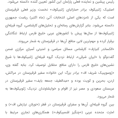
رئیس پیشین و نماینده فعلی پارلمان این کشور تعیین کننده دانسته می‌شود.
اصلبیک ژئنبیکوف برادر «سارانبای ژئنبیکوف» نخست وزیر فعلی قرقیزستان
است که یکی از نامزدهای اصلی انتخابات آتی (ماه اکتبر) ریاست جمهوری
دانسته می‌شود. بنابر گزارش‌های رسانه‌ای و تحلیل‌های کار‌شناسی، گروه قبیله‌ای
ژئنبیکوف‌ها از سال‌ها پیش با کشورهای عربی خلیج فارس ارتباط تنگاتنگی
برقرار کرده و مهم‌ترین لابی منافع آن‌ها در قرقیزستان به شمار می‌روند.
«الکساندر کنیازف» کار‌شناس مسائل سیاسی و امنیتی آسیای مرکزی ضمن
گفت‌و‌گو با «ایران شرقی»، ارتباط نزدیک گروه قبیله‌ای ژئنبیکوف‌ها با شیخ
نشین‌های خلیج فارس را دارای منافع متقابل توصیف کرد. بنابه گفته وی،
«ژوسوپبیک شریف اف» برادر بزرگ این خانواده سفیر قرقیزستان در مراکش،
اردن، بحرین و کویت بوده و «عبدالطیف جمعه بایف» سفیر قرقیزستان در
عربستان سعودی و مصر نیز از اقوام و خوایشاوندان نزدیک ژئوبیکوف‌ها به
شمار می‌رود.
بین گروه قبیله‌ای آن‌ها و سفرای قرقیزستان در قطر («نورلان نیازعلی اف») و
امارت متحده عربی («چنگیز اشمبیکوف») همکاری‌های تجاری مرتبط با