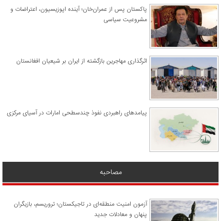
پاکستان پس از عمران‌خان؛ آینده اپوزیسیون، اعتراضات و
مشروعیت سیاسی
اثرگذاری مهاجرین بازگشته از ایران بر شیعیان افغانستان
پیامدهای راهبردی نفوذ چندسطحی امارات در آسیای مرکزی
مصاحبه
آزمون امنیت منطقه‌ای در تاجیکستان؛ تروریسم، بازیگران
پنهان و معادلات جدید