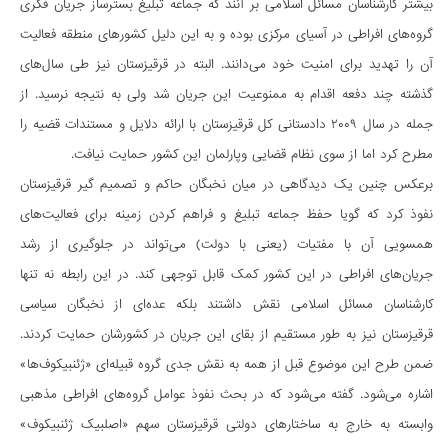
بیشتر کار‌شناسان مسائل اسلامی بر آنند که جماعه تبلیغ بسترساز جریان فکری
گروه‌های افراطی در آسیای مرکزی بوده و به این دلیل کشورهای منطقه فعالیت
آن را تهدید برای امنیت خود می‌دانند. البته در قرقیزستان نیز طی سال‌های
گذشته چند دفعه اقدام به ممنوعیت این جریان شد ولی به نتیجه نرسید. از
جمله در سال ۲۰۰۹ دادستانی کل قرقیزستان با ارائه دلایل و مستندات قضیه را
مطرح کرد اما از سوی نظام قضایی وپارلمان این کشور حمایت نیافت.
برعکس چنین یک دیدگاهی در میان نخبگان حاکم و تصمیم گیر قرقیزستان
نفوذ کرد که گویا حفظ جماعه تبلیغ و فراهم کردن زمینه برای فعالیت‌های
همسویی آن با مفتیات (یعنی با دولت) می‌تواند در جلوگیری از رشد
جریان‌های افراطی در این کشور کمک قابل توجهی کند. در این رابطه نه تنها
کار‌شناسان مسائل اسلامی نقش داشتند بلکه عده‌ای از نخبگان سیاسی
قرقیزستان نیز به طور مستقیم از بقای این جریان در کشورشان حمایت کردند.
ضمن طرح این موضوع قبل از همه به نقش جدی گروه قبیله‌ای «ژئنبیکوف‌ها»
اشاره می‌شود. گفته می‌شود که در بحث نفوذ عوامل گروه‌های افراطی مذهبی
وابسته به خارج به ساختارهای دولتی قرقیزستان سهم «اصلبیک ژئنبیکوف»