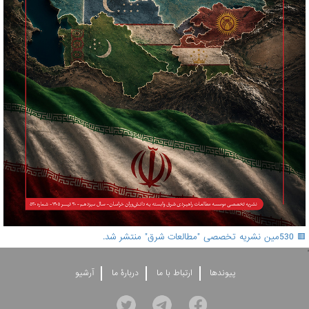
🟥 530مین نشریه تخصصی "مطالعات شرق" منتشر شد.
'
پيوندها
ارتباط با ما
دربارۀ ما
آرشيو