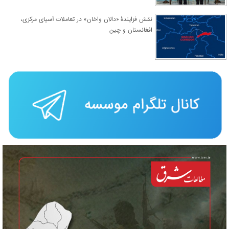
نقش فزایندۀ «دالان واخان» در تعاملات آسیای مرکزی،
افغانستان و چین