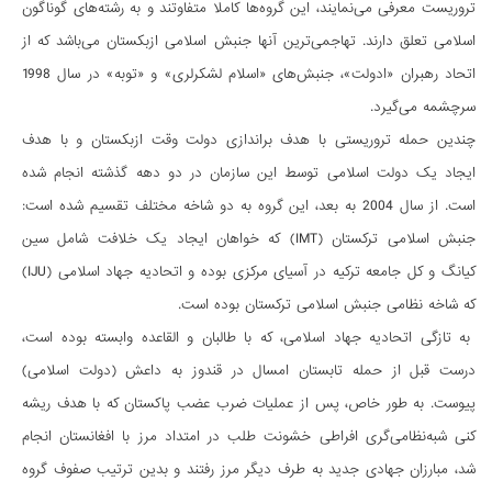
تروریست معرفی می­‌نمایند، این گروه­‌ها کاملا متفاوتند و به رشته­‌های گوناگون
اسلامی تعلق دارند. تهاجمی­‌ترین آن­ها جنبش اسلامی ازبکستان می­‌باشد که از
اتحاد رهبران «ادولت»، جنبش‌های «اسلام لشکرلری» و «توبه» در سال 1998
سرچشمه می­‌گیرد.
چندین حمله تروریستی با هدف براندازی دولت وقت ازبکستان و با هدف
ایجاد یک دولت اسلامی توسط این سازمان در دو دهه گذشته انجام شده
است. از سال 2004 به بعد، این گروه به دو شاخه مختلف تقسیم شده است:
جنبش اسلامی ترکستان (IMT) که خواهان ایجاد یک خلافت شامل سین
کیانگ و کل جامعه ترکیه در آسیای مرکزی بوده و اتحادیه جهاد اسلامی (IJU)
که شاخه نظامی جنبش اسلامی ترکستان بوده است.
به تازگی اتحادیه جهاد اسلامی، که با طالبان و القاعده وابسته بوده است،
درست قبل از حمله تابستان امسال در قندوز به داعش (دولت اسلامی)
پیوست. به طور خاص، پس از عملیات ضرب عضب پاکستان که با هدف ریشه­‌
کنی شبه­‌نظامی­‌گری افراطی خشونت طلب در امتداد مرز با افغانستان انجام
شد، مبارزان جهادی جدید به طرف دیگر مرز رفتند و بدین ترتیب صفوف گروه­‌