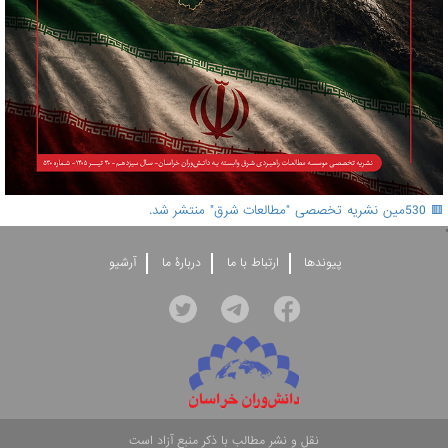
🟥 530مین نشریه تخصصی "مطالعات شرق" منتشر شد.
'
پيوندها
ارتباط با ما
دربارۀ ما
آرشيو
نقل و نشر مطالب با ذکر منبع آزاد است