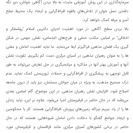
سرمایه­گذاری در این روش آموزشی مثبت، به بالا بردن آگاهی جوانان، دور نگه
داشتن نسل جوان از تلاش­های بالقوه افراط­گرایی و ایجاد یک محیط صلح­
آمیز و مرفه کمک خواهد کرد.
بالا بردن سطح آگاهی در مورد اهمیت احیای دکترین اسلام "روشنفکر و
اخلاقی" بر اساس مکتب حنفی و طرح­های اجتماعی، نقش مهمی در شکل
گیری یک فضای مذهبی فراگیرتر ایفا می­نماید. ما نباید اهمیت امامان و مفتی­
ها را به عنوان رهبران مذهبی در آسیای مرکزی دست کم بگیریم. تقویت نقش
آن­ها و آموزش بهتر آن­ها در مذاکره و میانجیگری در حل تعارض می­تواند به طور
قابل توجهی به پیشگیری از افراط­گرایی و حملات تروریستی کمک نماید. عدم
درک صحیح مذهب، به ویژه در میان جوانان مسلمان، نیز باید از درون جامعه
اصلاح شود. افزایش نقش رهبران مذهبی در این موضوع، گام اساسی بعدی
می­باشد که در حال حاضر در قرقیزستان اجرا می­شود. علاوه بر این، نباید زندان­
ها را از یاد ببریم چراکه زمین­های پرورش افراط­گرایی هستند. کار با محکومین
و ایجاد جوامع گفتگو با دخالت دادن امامان شیوه­هایی هستند که در حال
حاضر در برخی کشورهای آسیای مرکزی مانند قزاقستان و قرقیزستان مورد