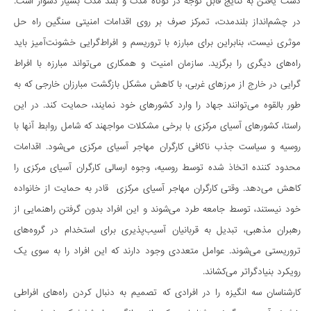
دست یافتن به نتایج قابل توجه در کوتاه مدت و بلند مدت بسیار دشوار است.
در چشم­انداز بلندمدت، تمرکز صرف بر روی اقدامات امنیتی سنگین راه حل
موثری نیست، بنابراین برای مبارزه با تروریسم و ​​افراط­گرایی خشونت­آمیز باید
راه­های دیگری را برگزید. سازمان امنیت و همکاری می­تواند مبارزه با افراط­
گرایی در خارج از مرزهای غربی، با کاهش مشکل بازگشت مبارزان خارجی که به
طور بالقوه می­توانند جهاد را وارد کشورهای خود نمایند، حمایت کند. در این
راستا، کشورهای آسیای مرکزی با برخی مشکلات مواجهند که شامل روابط آن­ها با
روسیه و سیاست جذب ناکافی کارگران مهاجر آسیای مرکزی می­شود. اقدامات
محدود کننده اتخاذ شده توسط روسیه، وجوه ارسالی کارگران آسیای مرکزی را
کاهش می­دهد. وقتی کارگران مهاجر آسیای مرکزی قادر به حمایت از خانواده
خود نیستند، توسط جامعه طرد می­شوند و این افراد بدون گرفتن راهنمایی از
رهبران مذهبی، تبدیل به قربانیان آسیب­پذیری برای استخدام در گروه­های
تروریستی می­شوند. عوامل متعددی وجود دارند که این افراد را به سوی یک
رویکرد بنیادگراتر می­کشاند.
کارشناسان سه انگیزه را در افرادی که تصمیم به دنبال کردن را­ه­های افراطی