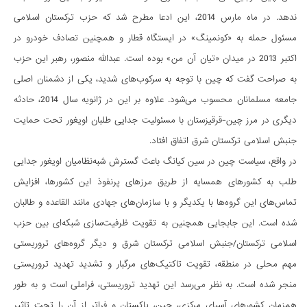
ندهد. در ماه مارس 2014، این ادعا مطرح شد که حزب ترکستان اسلامی
مسئول حمله به «کونمینگ» در ایستگاه قطار و همچنین تصادف خودرو در
اکتبر 2013 در میدان «تیان آن من» بوده است. عبدالله منصور، رهبر این حزب
به صراحت گفت که چین با توجه به سرکوب­‌های شدید، یکی از دشمنان اصلی
جامعه مسلمانان محسوب می‌­شود. علاوه بر این در ژانویه سال 2014، حادثه
دیگری در مرز چین-قرقیزستان با مسئولیت جدایی طلبان اویغور تحت حمایت
جنبش اسلامی ترکستان شرق اتفاق افتاد.
در واقع، سیاست چین در سین کیانگ باعث گسترش شبه­‌نظامیان اویغور جدایی­‌
طلب به کشورهای همسایه از طریق مرزهای پرنفوذ این کشورها، افزایش
تماس­‌های این گروه­‌ها با یکدیگر و با سازمان­‌های جهادی مانند القاعده و طالبان
شده است. این جابجایی همچنین به تقویت ظرفیت‌­سازی شبکه­‌ای بین حزب
اسلامی ترکستان/جنبش اسلامی ترکستان شرق و دیگر گروه­‌های تروریستی
مهم محلی در منطقه، تقویت تاکتیک­‌های مرگبار و تشدید تهدید تروریستی
منجر شده است. به نظر می­‌رسد این تهدید تروریستی، فراملی است و به طور
همزمان کشورهای آسیای مرکزی، چین، پاکستان و فراتر از آن را تحت تاثیر