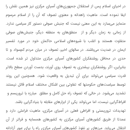
در احیای اسلام پس از استقلال جمهوری­‌های آسیای مرکزی نیز همین نقش را
ایفا نموده است. ماهیت زاهدانه و معنوی تصوف که آن را از اسلام مرسوم
متمایز می‌­سازد به این معنی نیست که جنبش صوفی دستور کار سیاسی ندارد.
از زمانی به زمان دیگر و از منطق‌ه­ای به منطقه دیگر، جنبش­‌های صوفی
متفاوت هستند و اغلب با شیوه­‌های اسلامی حاکمان خود در مورد تفسیر
ایمان در ضدیت می­‌باشند. در سال­های اخیر، تصوف در میان مردم کم­‌سواد و تا
حدی در محافل روشنفکران کشورهای آسیای مرکزی متداول تر شده است.
بنابراین، اگر روشنفکران بیشتری به تصوف روی آورند، بدست آوردن سطح بالاتر
قدرت سیاسی می­‌تواند برای آن تبدیل به واقعیت شود. همچنین این روند
توسط سیاست­‌های حکومت­ها که تفاوتی بین اشکال مختلف اسلام قائل نیستند
تشدید می­‌شود. در حالی که تصوف راه حل کامل و مطلق مبارزه با تروریسم و ​​
افراط­‌گرایی نیست، اما می­‌تواند یکی از ابزارهای مقابله با بنیادگرایی باشد.
تهدیدات تروریستی و افراطی فعلی در آسیای مرکزی، ماهیت فراملی دارد و
عمدتا از طریق کشورهای آسیای مرکزی به کشورهای همسایه و فراتر از آن
انتقال می‌­یابد. مرزهای پر نفوذ کشورهای آسیای مرکزی راه را برای عبور آزادانه