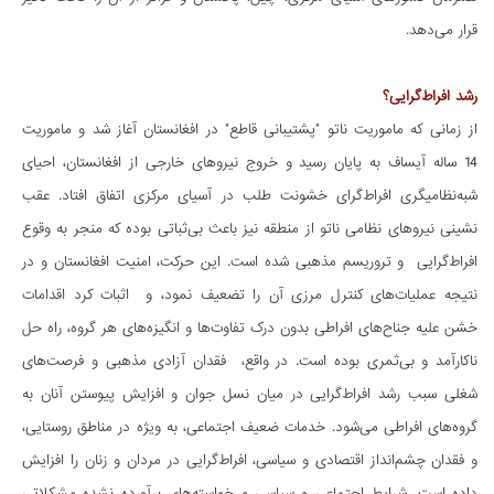
قرار می‌دهد.
رشد افراط­گرایی؟
از زمانی که ماموریت ناتو "پشتیبانی قاطع" در افغانستان آغاز شد و ماموریت
14 ساله آیساف به پایان رسید و خروج نیروهای خارجی از افغانستان، احیای
شبه­نظامی­گری افراطگرای خشونت طلب در آسیای مرکزی اتفاق افتاد. عقب­
نشینی نیروهای نظامی ناتو از منطقه نیز باعث بی­ثباتی بوده که منجر به وقوع
افراط­گرایی و تروریسم مذهبی شده است. این حرکت، امنیت افغانستان و در
نتیجه عملیات­های کنترل مرزی آن را تضعیف نمود، و اثبات کرد اقدامات
خشن علیه جناح­های افراطی بدون درک تفاوت­ها و انگیزه­های هر گروه، راه حل
ناکارآمد و بی­ثمری بوده است. در واقع، فقدان آزادی مذهبی و فرصت­های
شغلی سبب رشد افراط­گرایی در میان نسل جوان و افزایش پیوستن آنان به
گروه­های افراطی می­شود. خدمات ضعیف اجتماعی، به ویژه در مناطق روستایی،
و فقدان چشم­انداز اقتصادی و سیاسی، افراط­گرایی در مردان و زنان را افزایش
داده است. شرایط اجتماعی و سیاسی و خواسته­های برآورده نشده مشکلاتی