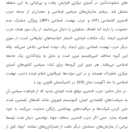
های خشونت­‌آمیز در آسیای مرکزی افزایش یافت و بی­‌ثباتی به این منطقه
منتقل شد. بیشتر سازمان­‌های سیاسی اسلامی و معتدل­‌تر از جمله حزب
التحریر الاسلامی (HT) و حزب نهضت اسلامی (IRP)، ویژگی مشترک عدم
خشونت را دارند اما اهداف متفاوتی را دنبال می­‌نمایند. از یک سو، هدف حزب
التحریر ایجاد یک خلافت فراملی، انتشار اعلامیه­‌های تبلیغاتی است، از سوی
دیگر حزب نهضت اسلامی برای ایجاد یک دولت اسلامی تلاش نمی­‌کند بلکه
این گروه مخالف امپریالیسم غربی است و مایل به پایه­‌گذاری یک جامعه
اسلامی می‌­باشد. هر دوی این گروه­‌ها برای ثبات سیاسی کشورهای آسیای
مرکزی خطرناک هستند و در این دولت­‌ها غیرقانونی اعلام شدند (حزب نهضت
اسلامی تا ماه آگوست سال 2015 در تاجیکستان قانونی بود.)
در حال حاضر، حزب التحریر موفق شده اعضای جدید که از شباهت سیاسی آن
به سیاست­‌های اقتصادی اصلی کمونیسم شوروی مانند اشتغال تضمین شده،
ملی کردن شرکت­‌ها و مراقبت‌های بهداشتی رایگان حمایت می­‌کنند، با خود
همراه سازد. حتی اگر حزب التحریر مخالف جهاد تهاجمی دنبال شده توسط
برخی از سازمان­‌های مسلمان دیگر باشد، از استراتژی­‌های مشابه "جهاد قبل از