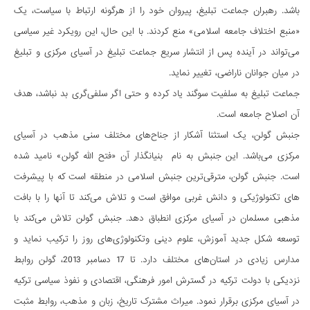
باشد. رهبران جماعت تبلیغ، پیروان خود را از هرگونه ارتباط با سیاست، یک
«منبع اختلاف جامعه اسلامی» منع کردند. با این حال، این رویکرد غیر سیاسی
می­‌تواند در آینده پس از انتشار سریع جماعت تبلیغ در آسیای مرکزی و تبلیغ
در میان جوانان ناراضی، تغییر نماید.
جماعت تبلیغ به سلفیت سوگند یاد کرده و حتی اگر سلفی­‌گری بد نباشد، هدف
آن اصلاح جامعه است.
جنبش گولن، یک استثنا آشکار از جناح­‌های مختلف سنی مذهب در آسیای
مرکزی می‌باشد. این جنبش به نام بنیانگذار آن «فتح الله گولن» نامید شده
است. جنبش گولن، مترقی‌­ترین جنبش اسلامی در منطقه است که با پیشرفت­‌
های تکنولوژیکی و دانش غربی موافق است و تلاش می­‌کند تا آن­ها را با بافت
مذهبی مسلمان در آسیای مرکزی انطباق دهد. جنبش گولن تلاش می­‌کند با
توسعه شکل جدید آموزش، علوم دینی وتکنولوژی­‌های روز را ترکیب نماید و
مدارس زیادی در استان­‌های مختلف دارد. تا 17 دسامبر 2013، گولن روابط
نزدیکی با دولت ترکیه در گسترش امور فرهنگی، اقتصادی و نفوذ سیاسی ترکیه
در آسیای مرکزی برقرار نمود. میراث مشترک تاریخ، زبان و مذهب، روابط مثبت