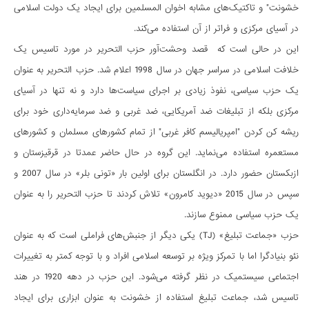
خشونت" و تاکتیک­‌های مشابه اخوان المسلمین برای ایجاد یک دولت اسلامی
در آسیای مرکزی و فراتر از آن استفاده می­‌کند.
این در حالی است که قصد وحشت­‌آور حزب التحریر در مورد تاسیس یک
خلافت اسلامی در سراسر جهان در سال 1998 اعلام شد. حزب التحریر به عنوان
یک حزب سیاسی، نفوذ زیادی بر اجرای سیاست­‌ها دارد و نه تنها در آسیای
مرکزی بلکه از تبلیغات ضد آمریکایی، ضد غربی و ضد سرمایه­‌داری خود برای
ریشه کن کردن "امپریالیسم کافر غربی" از تمام کشورهای مسلمان و کشورهای
مستعمره استفاده می­‌نماید. این گروه در حال حاضر عمدتا در قرقیزستان و
ازبکستان حضور دارد. در انگلستان برای اولین بار «تونی بلر» در سال 2007 و
سپس در سال 2015 «دیوید کامرون» تلاش کردند تا حزب التحریر را به عنوان
یک حزب سیاسی ممنوع سازند.
حزب «جماعت تبلیغ» (TJ) یکی دیگر از جنبش­‌های فراملی است که به عنوان
نئو بنیادگرا اما با تمرکز ویژه بر توسعه اسلامی افراد و با توجه کمتر به تغییرات
اجتماعی سیستمیک در نظر گرفته می­‌شود. این حزب در دهه 1920 در هند
تاسیس شد، جماعت تبلیغ استفاده از خشونت به عنوان ابزاری برای ایجاد