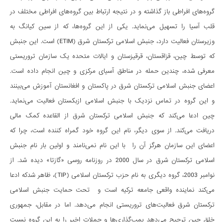
گروه‌­های افراطی باز گذاشته و در نتیجه ارتباط بین گروه­‌های افراطی­ مختلف در
قلب آسیا را تسهیل می­‌نماید. یکی از این گروه‌­ها، که از سین کیانگ به
وزیرستان فعالیت دارد، جنبش اسلامی ترکستان شرق (ETIM) است. این جنبش
که توسط چین، قزاقستان، قرقیزستان و ایالات متحده یک سازمان تروریستی
معرفی شده، چندین حمله در مناطق آسیای مرکزی و چین انجام داده است.
اعضای جنبش اسلامی ترکستان شرق در پاکستان و افغانستان آموزش می‌­بینند
و این گروه در تماس نزدیک با جنبش اسلامی ازبکستان فعالیت می­‌نماید.
چین ادعا می­‌کند که جنبش اسلامی ترکستان شرق از القاعده کمک مالی
دریافت می­‌کند. از سوی دیگر، نام این گروه خود گمراه کننده است، چرا که
اعضای این سازمان هرگز آن را با این نام نمی‌نامند و اولین بار نام جنبش
اسلامی ترکستان شرق در سال 2000 در روزنامه روسی «گازتا» دیده شد. از
نوامبر 2003، گروه دیگری به نام حزب ترکستان اسلامی (TIP)، ظاهر شدکه ادعا
می­‌کند نماینده واقعی جامعه ترکیه است و تحت حمایت جنبش اسلامی
ترکستان شرق فعالیت‌­های تروریستی انجام می­‌دهد. اما در مقابل، جمهوری
خلق چین ترجیح می­‌دهد بمب­‌گذاری­‌ها و حملات اخیر را به این گروه نسبت