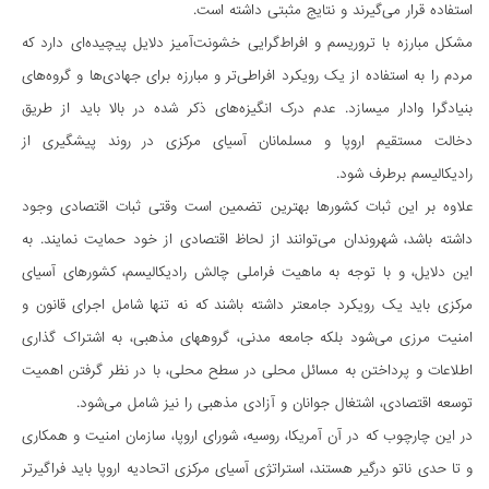
استفاده قرار می­گیرند و نتایج مثبتی داشته است.
مشکل مبارزه با تروریسم و ​​افراط­گرایی خشونت­آمیز دلایل پیچیده­ای دارد که
مردم را به استفاده از یک رویکرد افراطی­تر و مبارزه برای جهادی­ها و گروه­های
بنیادگرا وادار می­سازد. عدم درک انگیزه­های ذکر شده در بالا باید از طریق
دخالت مستقیم اروپا و مسلمانان آسیای مرکزی در روند پیشگیری از
رادیکالیسم برطرف شود.
علاوه بر این ثبات کشورها بهترین تضمین است وقتی ثبات اقتصادی وجود
داشته باشد، شهروندان می­توانند از لحاظ اقتصادی از خود حمایت نمایند. به
این دلایل، و با توجه به ماهیت فراملی چالش رادیکالیسم، کشورهای آسیای
مرکزی باید یک رویکرد جامع­تر داشته باشند که نه تنها شامل اجرای قانون و
امنیت مرزی می­شود بلکه جامعه مدنی، گروه­های مذهبی، به اشتراک گذاری
اطلاعات و پرداختن به مسائل محلی در سطح محلی، با در نظر گرفتن اهمیت
توسعه اقتصادی، اشتغال جوانان و آزادی مذهبی را نیز شامل می­شود.
در این چارچوب که در آن آمریکا، روسیه، شورای اروپا، سازمان امنیت و همکاری
و تا حدی ناتو درگیر هستند، استراتژی آسیای مرکزی اتحادیه اروپا باید فراگیرتر