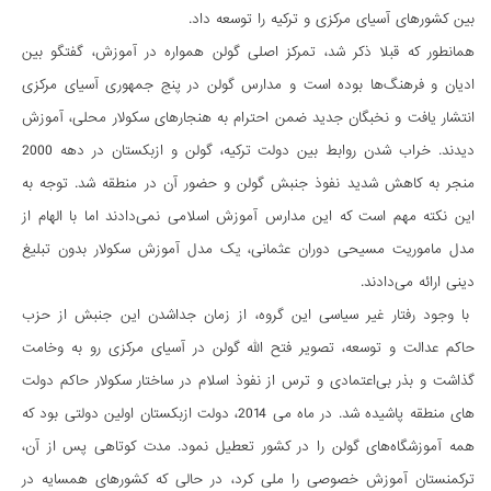
بین کشورهای آسیای مرکزی و ترکیه را توسعه داد.
همانطور که قبلا ذکر شد، تمرکز اصلی گولن همواره در آموزش، گفتگو بین
ادیان و فرهنگ­‌ها بوده است و مدارس گولن در پنج جمهوری آسیای مرکزی
انتشار یافت و نخبگان جدید ضمن احترام به هنجارهای سکولار محلی، آموزش
دیدند. خراب شدن روابط بین دولت ترکیه، گولن و ازبکستان در دهه 2000
منجر به کاهش شدید نفوذ جنبش گولن و حضور آن در منطقه شد. توجه به
این نکته مهم است که این مدارس آموزش اسلامی نمی­‌دادند اما با الهام از
مدل ماموریت مسیحی دوران عثمانی، یک مدل آموزش سکولار بدون تبلیغ
دینی ارائه می‌دادند.
با وجود رفتار غیر سیاسی این گروه، از زمان جداشدن این جنبش از حزب
حاکم عدالت و توسعه، تصویر فتح الله گولن در آسیای مرکزی رو به وخامت
گذاشت و بذر بی‌اعتمادی و ترس از نفوذ اسلام در ساختار سکولار حاکم دولت­‌
های منطقه پاشیده شد. در ماه می 2014، دولت ازبکستان اولین دولتی بود که
همه آموزشگاه­‌های گولن را در کشور تعطیل نمود. مدت کوتاهی پس از آن،
ترکمنستان آموزش خصوصی را ملی کرد، در حالی که کشورهای همسایه در