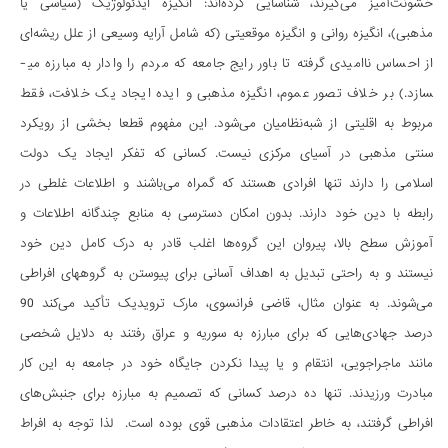
خشونت­آمیز می­گیرند، شناسایی کرده­اند: انگیزه ایدئولوژیک (سیاسی یا
مذهبی)، انگیزه روانی و انگیزه موقعیتی (که شامل آرایه وسیعی از علل ریشه­ای
از احساس ناامیدی گرفته تا باور رایج جامعه که مردم را وادار به مبارزه می­
سازد.) بر خلاف تصور عموم، انگیزه مذهبی و ایده ایجاد یک خلافت، فقط
مربوط به اقلیتی از شبه­نظامیان می­شود. این مفهوم قطعا بخشی از رویکرد
سنتی مذهبی در آسیای مرکزی نیست. کسانی که تفکر ایجاد یک دولت
اسلامی را دارند تنها افرادی هستند که گمراه می­باشند و اطلاعات غلطی در
رابطه با دین خود دارند. بدون امکان دسترسی به منابع چندگانه اطلاعات و
آموزش سطح بالا، پیروان این گروه­ها اغلب قادر به درک کامل دین خود
نیستند و به راحتی تبدیل به اهداف آسانی برای پیوستن به گروه­های افراطی
می­شوند. به عنوان مثال، قاضی فرانسوی، مارک ترویدیک تأکید میکند 90
درصد جهادی­هایی که برای مبارزه به سوریه و عراق رفتند به دلایل شخصی
مانند ماجراجویی، انتقام و یا پیدا نکردن جایگاه خود در جامعه به این کار
مبادرت ورزیدند. تنها ده درصد کسانی که تصمیم به مبارزه برای جنبش­های
افراطی گرفتند، به خاطر اعتقادات مذهبی قوی بوده است. لذا توجه به افراط­