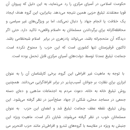
حکومت اسلامی در آسیای مرکزی را رد می‌­نماید، به این دلیل که پیروان آن
قویا معتقدند تبلیغ حزبی همین نتیجه می‌دهد. بنابراین، این گروه هدف ایجاد
یک خلافت یا انجام جهاد را دنبال نمی­‌کند، اما بر ویژگی­‌های غیر سیاسی و
محافظه­‌کارانه برای برگرداندن مسلمانان به «اسلام واقعی» تاکید دارد. حتی اگر
دیدگاه آن متحجرانه باشد، می‌­تواند پادزهری در برابر اسلام شبه­‌نظامی باشد.
تاکنون قرقیزستان تنها کشوری است که این حزب را ممنوع نکرده است.
جماعت تبلیغ عمدتا توسط دولت­‌های آسیای مرکزی قابل تحمل بوده است.
با توجه به ماهیت غیر افراطی این گروه، برخی کارشناسان آن را به عنوان
ابزاری برای نظارت بر جوانان آسیب‌­پذیر در برابر افراط­‌گرایی می­‌دانند. همچنین
روش تبلیغ خانه به خانه، دعوت مردم به اجتماعات مذهبی و دعای دسته
جمعی در مساجد محلی، شکلی از جهاد صلح‌­آمیز در نظر گرفته می­‌شود. این
روش تبلیغ، نقطه عطف جماعت تبلیغ شد و اعضای این حزب به عنوان
مسلمانان خوب در نظر گرفته می‌­شوند. شایان ذکر است، ماهیت ویژه این
جنبش به ویژه در مقایسه با گروه­‌های تندرو و افراطی­‌تر مانند حزب التحریر می­‌