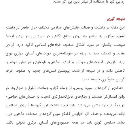
زدایی تنها با استفاده از فیلتر دین بی اثر است.
نتیجه گیری
این مقاله بر ماهیت و صفات جنبش­های اسلامی مختلف حال حاضر در منطقه
آسیای مرکزی به منظور بالا بردن سطح آگاهی در مورد بی اثر بودن اتخاذ
سیاست یکسان در مورد اشکال متفاوت فرقه­های اسلامی تاکید دارد. آزادی
عقاید و اندیشه باید به ویژه در خودکامهترین دولت­های آسیای مرکزی رواج
یابد. افزایش فرصت­های جوانان و آزادی مذهبی، نارضایتی در میان مردم را
کاهش داده و در نتیجه از شدت پیوستن نسل­های جدید به صفوف افراط­
گرایان جلوگیری خواهد نمود.
تعدادی از گروه­های مورد بررسی، از جمله گولن، جماعت تبلیغ و صوفی­ها در
واقع اعتدالگرا هستند و رفتارهای قابلتحمل­تری نسبت به جنبش­های افراطی­
تر دیگر از خود نشان می­دهند. باید توجه داشت این گروه­ها آموزش اسلامی
ارائه نمی­دهند و هدف آن­ها افزایش گفتگو میان گروه­های مختلف مذهبی می­
باشد. مدارس گولن باید در همه جمهوریهای آسیای مرکزی قانونی باشد.