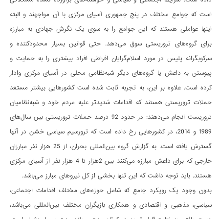
است که جوامع مختلف در پنج جمهوری آسیای مرکزی با آن مواجهند و البته
این­ها عواملی هستند که این جوامع را به سوی یک نگرش جهادی به مبارزه
برای گروه­های تروریستی سوق می­دهد. حتی قوانین بسیار محدودکننده و
سرکوب­گرانه پلیس در مورد اسلام­گرایان افراطی افراد بیشتری را به حمایت و
پیوستن به داعش یا گروه­های دیگر شبه­نظامی محلی در آسیای مرکزی وادار
کرده است. علاوه بر این، به تجربه ثابت شده است کشورهایی بیشتر مستعد
حملات تروریستی هستند که اقدامات شدیدتر علیه مردم خود و شبه­نظامیان
تروریست انجام می­دهند: در حدود 92 درصد حملات تروریستی بین سال­های
1989 و 2014، در کشورهایی رخ داده است که ترورسیم سیاسی خشن در آن­ها
گسترش یافته است. به گزارش گروه بین­المللی بحران، از 25 هزار نفر مبارزان
خارجی که برای داعش مبارزه می­کنند بین 2هزار تا 4 هزار نفر از آسیای مرکزی
هستند. باید توجه داشت که این تنها بخشی از کل نیروهای مبارز می­باشد.
بدون وجود یک رویکرد جامع که شامل حوزه­های مختلف اقدامات اجتماعی،
سیاسی، مذهبی و اقتصادی و همکاری بازیگران مختلف بین­المللی می­باشد،