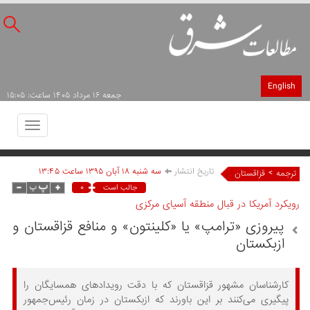
English
جمعه ۱۶ مرداد ۱۴۰۵ ساعت: ۱۵:۰۵
Toggle
avigation
تاریخ انتشار
سه شنبه ۱۸ آبان ۱۳۹۵ ساعت ۱۳:۴۵
>
ترجمه
قزاقستان
۰
جالب است
رویکرد آمریکا در قبال منطقه آسیای مرکزی
پیروزی «ترامپ» یا «کلینتون» و منافع قزاقستان و
ازبکستان
کارشناسان مشهور قزاقستان که با دقت رویدادهای همسایگان را
پیگیری می‌کنند بر این باورند که ازبکستان در زمان رئیس‌جمهور