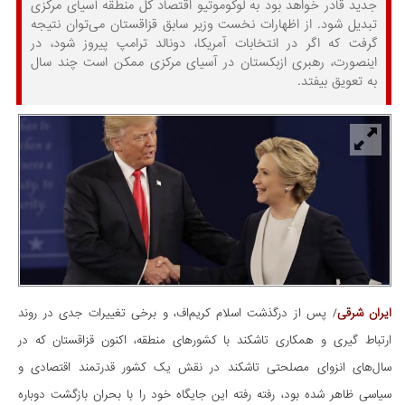
جدید قادر خواهد بود به لوکوموتیو اقتصاد کل منطقه آسیای مرکزی
تبدیل شود. از اظهارات نخست وزیر سابق قزاقستان می‌توان نتیجه
گرفت که اگر در انتخابات آمریکا، دونالد ترامپ پیروز شود، در
اینصورت، رهبری ازبکستان در آسیای مرکزی ممکن است چند سال
به تعویق بیفتد.
ایران شرقی
/ پس از درگذشت اسلام کریم‌اف، و برخی تغییرات جدی در روند
ارتباط گیری و همکاری تاشکند با کشورهای منطقه، اکنون قزاقستان که در
سال‌های انزوای مصلحتی تاشکند در نقش یک کشور قدرتمند اقتصادی و
سیاسی ظاهر شده بود، رفته رفته این جایگاه خود را با بحران بازگشت دوباره