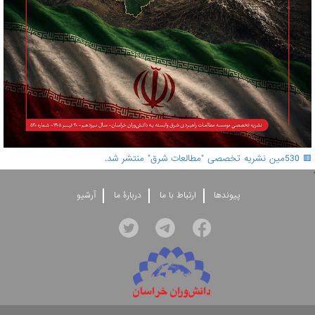
🟥 530مین نشریه تخصصی "مطالعات شرق" منتشر شد.
'
پيوندها
ارتباط با ما
دربارۀ ما
آرشيو