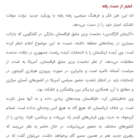
اعتبار از دست رفته
اما این طرز فکر و فرهنگ سیاسی، رفته رفته با رویکرد جدید دولت موقت
تاشکند اعتبار خود را از دست می‌دهد.
«آکیجان کاژگلدین» نخست وزیر سابق قزاقستان بتازگی در گفتگویی که بازتاب
بسیاری در رسانه‌های منطقه داشته، نسبت به این موضوع اعلام خطر کرده
است. وی آینده ازبکستان را با انتخابات آینده ریاست جمهوری در ایالات متحده
مطابقت می‌دهد. از نظر نخست وزیر سابق قزاقستان، آمریکا به شدت از
سیاست آستانه ناامید است و بنابراین، در صورت پیروزی هیلاری کلینتون در
انتخابات باید در انتظار تشدید حضور سیاسی آمریکا در کشورهای آسیای مرکزی
و مطابق با آن، همکاری نزدیکتر بین واشنگتن و تاشکند بود.
وی خاطرنشان کرد: «قزاقستان وعده‌های زیادی داده و به آنها عمل نکرده
است. بر خلاف ازبکستان، که هیچ گاه به هیچ کس وعده‌ای نداده است. اسلام
کریموف به ندرت روی فرش‌های قرمز راه می‌رفت و برعکس، افراد زیادی را از
کشورهای مختلف به حضور می‌پذیرفت. در حال حاضر به نظر می‌‌رسد که
رهبری جدید هم در همین مسیر گام برخواهد داشت. می‌توان گفت که در