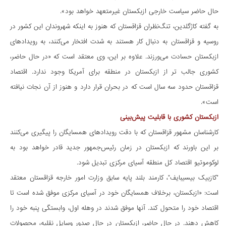
حال حاضر سیاست خارجی ازبکستان غیرمتعهد خواهد بود».
به گفته کاژگلدین، تنگ‌نظران قزاقستان که هنوز به اینکه شهروندان این کشور در
روسیه و قزاقستان به دنبال کار هستند به شدت افتخار می‌کنند، به رویدادهای
ازبکستان حسادت می‌ورزند. علاوه بر این، وی معتقد است که «در حال حاضر،
کشوری جالب تر از ازبکستان در منطقه برای آمریکا وجود ندارد. اقتصاد
قزاقستان حدود سه سال است که در بحران قرار دارد و هنوز از آن نجات نیافته
است».
ازبکستان کشوری با قابلیت پیش‌بینی
کارشناسان مشهور قزاقستان که با دقت رویدادهای همسایگان را پیگیری می‌کنند
بر این باورند که ازبکستان در زمان رئیس‌جمهور جدید قادر خواهد بود به
لوکوموتیو اقتصاد کل منطقه آسیای مرکزی تبدیل شود.
"کازبیک بیسیبایف"، کارمند بلند پایه سابق وزارت امور خارجه قزاقستان معتقد
است: «ازبکستان، برخلاف همسایگان خود در آسیای مرکزی موفق شده است تا
اقتصاد خود را متحول کند. آنها موفق شدند در وهله اول، وابستگی پنبه خود را
کاهش دهند. در حال حاضر، ازبکستان در حال صدور وسایل نقلیه، محصولات