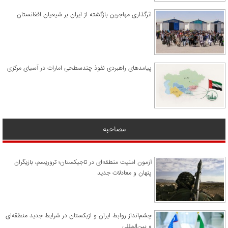
اثرگذاری مهاجرین بازگشته از ایران بر شیعیان افغانستان
پیامدهای راهبردی نفوذ چندسطحی امارات در آسیای مرکزی
مصاحبه
آزمون امنیت منطقه‌ای در تاجیکستان؛ تروریسم، بازیگران
پنهان و معادلات جدید
چشم‌انداز روابط ایران و ازبکستان در شرایط جدید منطقه‌ای
و بین‌المللی