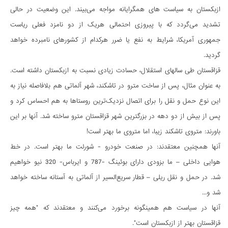
ازبکستان به سیاست های همگرایانه مواجه می‌بیند. این وضعیت در حالی
تشدید می‌گردد که با پیروزی احتمالی هریک از دو نامزد فعلی ریاست
جمهوری آمریکا، شرایط به نفع یا ضرر هرکدام از کشورهای نامبرده خواهد
گردید.
قزاقستان طی سالهای استقلال، حسادت زیادی نسبت به ازبکستان داشته است.
به عنوان مثال، پس از ساخت مترو در تاشکند، شهر آلماتی هم بلافاصله نیاز به
این نوع حمل و نقل را برای اتصال نزدیک‌ترین روستاها به هم احساس کرد و
پس از بیش از دو دهه در بزرگترین شهر قزاقستان مترو ساخته شد. آنها بر این
باورند: متروی تاشکند زیبا، اما متروی ما بهتر است!
آنها همچنین معتقدند: در صنعت خودرو - شورلت ما بهتر است. در خط
هوایی داخلی – ما بزودی دارای بوئینگ -787 و ایرباس- 320 نیو خواهیم
شد. در حمل و نقل ریلی – قطار سریع‌السیر از آلماتی به آستانه ساخته خواهد
شد و...
آنها در سیاست هم همینگونه برخورد می‌کنند و معتقدند که "همه چیز
قزاقستان بهتر از ازبکستان است".