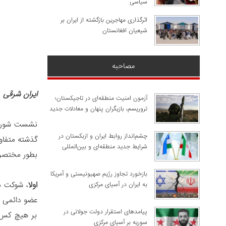
سیاسی
اثرگذاری مهاجرین بازگشته از ایران بر
شیعیان افغانستان
مصاحبه
ایران شرقی
آزمون امنیت منطقه‌ای در تاجیکستان؛
تروریسم، بازیگران پنهان و معادلات جدید
نشست شورای 
چشم‌انداز روابط ایران و ازبکستان در
گذشته متفاو
شرایط جدید منطقه‌ای و بین‌المللی
بطور مختصر ب
​بازخورد تجاوز رژیم صهیونیستی و آمریکا
اولا
، شوکت می
به ایران در آسیای مرکزی
عضو دائمی ا
پیامدهای استقرار دولت جولانی در
بر هیچ کس پ
سوریه بر آسیای مرکزی