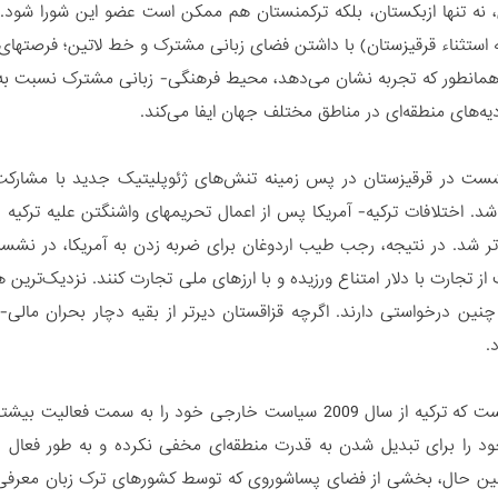
ن، نه تنها ازبکستان، بلکه ترکمنستان هم ممکن است عضو این شورا شو
ه استثناء قرقیزستان) با داشتن فضای زبانی مشترک و خط لاتین؛ فرصتها
همانطور که تجربه نشان می‌دهد، محیط فرهنگی- زبانی مشترک نسبت به
یه‌های منطقه‌ای در مناطق مختلف جهان ایفا می‌کند.
ت در قرقیزستان در پس زمینه تنش‌های ژئوپلیتیک جدید با مشارکت ت
 شد. اختلافات ترکیه- آمریکا پس از اعمال تحریمهای واشنگتن علیه ترکیه
تر شد. در نتیجه، رجب طیب اردوغان برای ضربه زدن به آمریکا، در نش
 تجارت با دلار امتناع ورزیده و با ارزهای ملی تجارت کنند. نزدیک‌ترین
یز چنین درخواستی دارند. اگرچه قزاقستان دیرتر از بقیه دچار بحران مالی
.
قابل توجه است که ترکیه از سال 2009 سیاست خارجی خود را به 
د را برای تبدیل شدن به قدرت منطقه‌ای مخفی نکرده و به طور فعال
عین حال، بخشی از فضای پساشوروی که توسط کشورهای ترک زبان معرفی ش