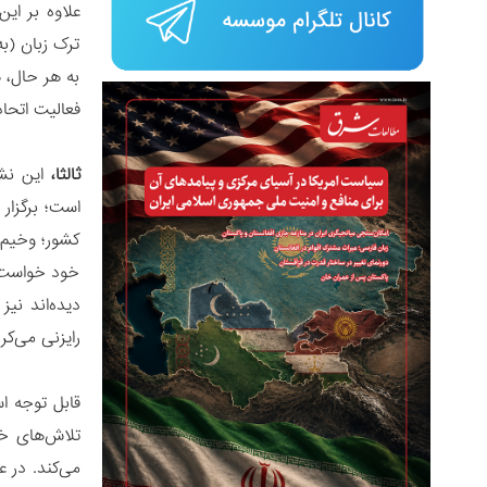
علاوه بر ای
ترک زبان (ب
به هر حال، 
فعالیت اتحاد
ثالثا،
این نشس
است؛ برگزار
کشور؛ وخیم‌
خود خواست از
دیده‌‌‌اند ن
رایزنی می‌کرد
تلاش‌های خو
می‌کند. در 