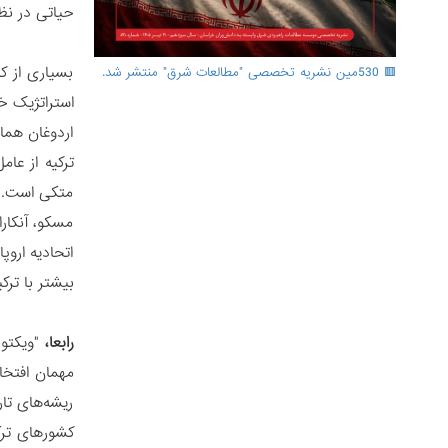
حیاتی در نظ
بسیاری از ک
🟥 530مین نشریه تخصصی "مطالعات شرق" منتشر شد.
استراتژیک خ
اردوغان هما
ترکیه از عا
متکی است. د
مسکو، آنکار
اتحادیه ارو
بیشتر با ترک
رابعا،
"ویکتور
مهمان افتخ
ریشه‌های تار
کشورهای ترک