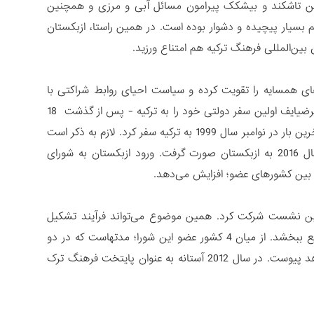
 بین تاشکند و بیشکک پیرامون مسائل آبی و مرزی و همچنین
م بسیار پیچیده و دشوار بوده است. در همین راستا، ازبکستان
ین‌المللی فرهنگ ترکیه هم امتناع ورزید.
ی همسایه را تقویت کرده و سیاست احیای روابط شراکتی با
قرقیزستان و تاجیکستان و همچنین ترکیه را آغاز کرده است. در سال گذشته، شوکت میرضیایف اولین سفر دولتی خود را به ترکیه - پس از گذشت 18
سال از سفر رئیس جمهور پیشین ازبکستان به آن کشور - انجام داد. اسلام کریم‌اف آخرین بار در نوامبر سال 1999 به ترکیه سفر کرد. لازم به ذکر است
که این سفر شوکت میرضیایف پس از سفر اردوغان، رئیس‌جمهور ترکیه در نوامبر سال 2016 به ازبکستان صورت گرفت. ورود ازبکستان به شورای
ی بین کشورهای عضو؛ افزایش می‌دهد.
ر این نشست شرکت کرد. همین موضوع می‌تواند فرآیند تشکیل
فضای فرهنگی و زبانی واحد در چارچوب شورای همکاری کشورهای ترک زبان را تسریع ببخشد. از میان 4 کشور عضو این شورا؛ مدتهاست که در دو
کشور ترکیه و آذربایجان الفبای لاتین وجود دارد و قزاقستان هم به سرعت به آنها خواهد پیوست. در سال 2012 آستانه به عنوان پایتخت فرهنگ ترک