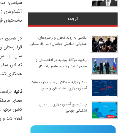
سیاسی؛ مدت‌
آنکلاوهای (
ترجمه
نشستهای قبلی
در همین حال
نگاهی به روند تحول و راهبردهای
عملیاتی «داعش خراسان» در افغانستان
راهبرد دوگانۀ روسیه در افغانستان و
محدود شدن فضای مانور پاکستان
همکاری کشور
نقش فزایندۀ «دالان واخان» در تعاملات
آسیای مرکزی، افغانستان و چین
ثانیا،
قزاقستا
چالش‌های آسیای مرکزی در دوران
آشفتگی جهانی
اعلام شد و پنجمین نش