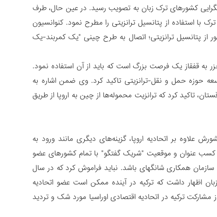
ایی کشورهای ترک زبان به تصویب رسید. در عین حال، طرف
با استفاده از پتانسیل ترانزیتی را مطرح نمود. کنوانسیون
ور از پتانسیل ترانزیتی؛ اتصال به طرح چینی "یک کمربند-یک
 به قفقاز یک فرصت بزرگ است که باید از آن استفاده نمود.
سعه حوزه حمل و نقل-ترانزیتی تاکید کرد. وی ضمن اشاره به
ن، تاکید کرد که ترانزیت محموله‌ها از چین به اروپا از طریق
 که ممکن است کشورش علاوه بر اتحادیه اروپا، گزینه‌های دیگری مانند ورود به
د. بخصوص که در سال 2011 ترکیه رسما خواستار کسب عنوان و موقعیت "شریک گفتگو" با تمام کشورهای عضو
 سازمان همکاری شانگهای باشد. نباید فراموش کرد که در سال
ان اظهار داشت که ترکیه در آینده ممکن است عضو اتحادیه
 مشارکت ترکیه در اتحادیه اقتصادی اوراسیا مورد شک و تردید