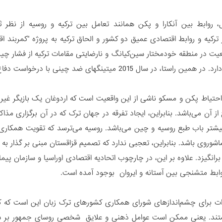
 روابط بین آنکارا و پکن همانند تعامل بین ترکیه و روسیه از نظر 
ترکیه و روابط اقتصادی عمیق دو کشور و الحاق ترکیه به پروژه "کمربند 
یت در منطقه خودمختار سین‌کیانگ و نارضایتی مقامات ترکیه از فشار چین
در سال 2015 میتینگهای ضد چینی با درخواست دفاع از حقوق اویغورها برگزار شد.
حتیاط پکن و مسکو ناشی از این واقعیت است که اردوغان یک بازیگر غیر 
ز آن می‌باشد‌. بنابراین، ایجاد تفرقه در جهان ترک که در آن برگزاری مذا
یشتر باب طبع روسیه و چین می‌باشد. روسیه می‌ترسد که تقویت همکاری 
وروی باشد. بنابراین، تعجبی ندارد که تصمیم قزاقستان مبنی بر گذار به 
برانگیزد. علاوه بر این، در چارچوب اتحادیه اقتصادی اوراسیا و سازمان 
روابط متشنجی بین آستانه و ایروان بوجود آمده است.
ات برای چشم‌اندازهای شورای همکاری کشورهای ترک زبان این است ک
د. یعنی ممکن است عوامل ذهنی و علایق شخصی روسای جمهور بر سیاست