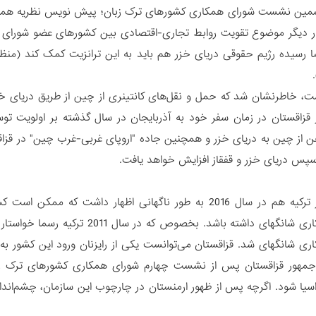
شمین نشست شورای همکاری کشورهای ترک زبان؛ پیش نویس نظریه همگر
ر دیگر موضوع تقویت روابط تجاری-اقتصادی بین کشورهای عضو شورای ترک 
ضا رسیده رژیم حقوقی دریای خزر هم باید به این ترانزیت کمک کند (منظ
، خاطرنشان شد که حمل و نقل‌های کانتینری از چین از طریق دریای خزر
قزاقستان در زمان سفر خود به آذربایجان در سال گذشته بر اولویت تو
 از چین به دریای خزر و همچنین جاده "اروپای غربی-غرب چین" در قزاقستا
سپس دریای خزر و قفقاز افزایش خواهد یافت.
رئیس‌جمهور ترکیه هم در سال 2016 به طور ناگهانی اظهار داشت
سازمان همکاری شانگهای داشته باش
ری شانگهای شد. قزاقستان می‌توانست یکی از رایزنان ورود این کشور به
یس‌جمهور قزاقستان پس از نشست چهارم شورای همکاری کشورهای ترک زب
اسیا شود. اگرچه پس از ظهور ارمنستان در چارچوب این سازمان، چشم‌انداز