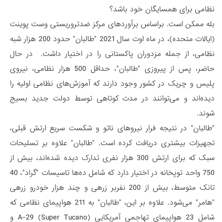
نظامی برای همسایگان خود باشد؟
بله ممکن است. براساس برآوردهای مرکز ضدتروریستی وست پوینت
(ایالات متحده)، در ماه اوت سال 2021 "طالبان" حدود 200 هزار شبه
نظامی، از جمله مزدوران پاکستانی را در اختیار داشت. در حال
حاضر، پس از پیروزی "طالبان"، حداقل 500 هزار نظامی، نیروی
پلیس و چریک در کشور وجود دارند که آموزش‌های نظامی اولیه را
دیده‌اند و می‌توانند در مدت کوتاهی توسط دولت جدید بسیج
شوند.
"طالبان" در نتیجه فرار نیروهای ناتو و شکست سریع ارتش قبلی،
تجهیزات بیشتری دریافت کرده است. "طالبان" علاوه بر تسلیحات
سبک که برای ارتش 300 هزار نفری تدارک دیده شده‌اند، بیش از
750 واحد توپخانه در اختیار دارد که شامل ده‌ها تاسیسات "گراد"، 40
تانک متوسط​​، بیش از 200 نفربر زرهی و چند هزار خودرو زرهی
"هامر" می‌شود. علاوه بر این، "طالبان" به 211 هواپیمای نظامی که
شامل 23 هواپیمای تهاجمی آمریکایی A-29 (Super Tucano) و