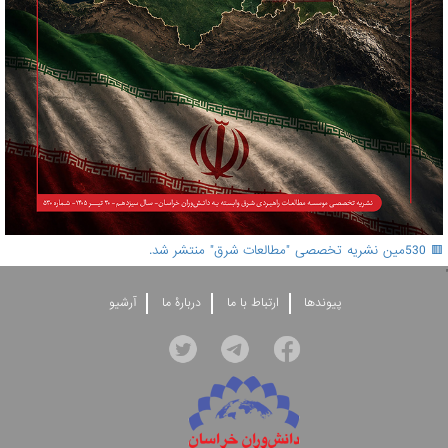
🟥 530مین نشریه تخصصی "مطالعات شرق" منتشر شد.
'
پيوندها
ارتباط با ما
دربارۀ ما
آرشيو