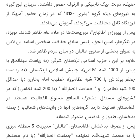
حنیف، دولت بیک تاجیکی و الرئوف حضور داشتند. مربیان این گروه
به نیروهای ویژه گروه "بدری -313" که در زمان حضور آمریکا از
فرودگاه کابل محافظت می‌کردند، آموزش می‌دادند.
پس از پیروزی "طالبان"، تروریست‌ها در ملاء عام ظاهر شدند. بویژه،
در ننگرهار، امین الحق، رئیس سابق حفاظت شخصی اسامه بن لادن
به عنوان بخشی از ستون طالبان در میان مردم ظاهر شد.
علاوه بر این ، حزب اسلامی ترکستان شرقی (به ریاست عبدالحق با
بیش از 1000 شبه نظامی)، جنبش اسلامی ازبکستان (به ریاست
جعفر یولداش با 700 شبه نظامی)، خطیب امام بخاری (با حداقل
100 شبه نظامی) و " جماعت انصارالله " (با 200 شبه نظامی) که در
کشورهای مستقل مشترک المنافع ممنوع ‌الفعالیت هستند در
افغانستان فعالیت دارند. گروه‌های آنها در ولایت‌های شمالی، از جمله
بدخشان، قندوز و بادغیس متمرکز شده‌اند.
پس از تصرف بدخشان افغانستان، "طالبان" مدیریت 5 منطقه مرزی
را به محمد شریف‌اف، نماینده "جماعت انصارالله" (با نام مستعار