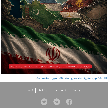
🟥 530مین نشریه تخصصی "مطالعات شرق" منتشر شد.
'
پيوندها
ارتباط با ما
دربارۀ ما
آرشيو