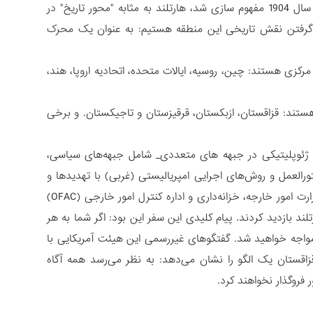
بر اساس بازی ژئوپلیتیکی طراحی شده توسط مکیندر که توسط امپراتوری بریتانیا در سال 1904 مفهوم سازی شد، هارتلند به مثابه "محور تاریخ" در
 گرفتن نقش تاریخی این منطقه هستیم: به عنوان یک محرک
کزی هستند: چین، روسیه، ایالات متحده، اتحادیه اروپا، هند،
ج کشور آسیای مرکزی، چهار کشور اعضای کامل سازمان همکاری شانگهای (SCO) هستند: قزاقستان، ازبکستان، قرقیزستان و تاجیکستان. و برخی
یم ژئوپلیتیکی در جبهه های متعددی_ شامل جبهه‌های سیاسی،
رالعمل و روش‌های اجرایی امپریالیستی (غربی) با تهدیدها و
اولتیماتوم هایی همراه هستند. فقط در یک مورد آن، چهار ماه پیش، نمایندگانی از وزارت امور خارجه، خزانه‌داری و اداره کنترل امور خارجی (OFAC)
لند بازدید کردند. پیام کلیدی این سفر این بود: اگر شما به هر
 مواجه خواهید شد. گفتگوهای غیررسمی این هیئت آمریکایی با
زاقستان یک الگو را نشان می‌دهد: به نظر می‌رسد همه آگاه
فروگذار نخواهند کرد.