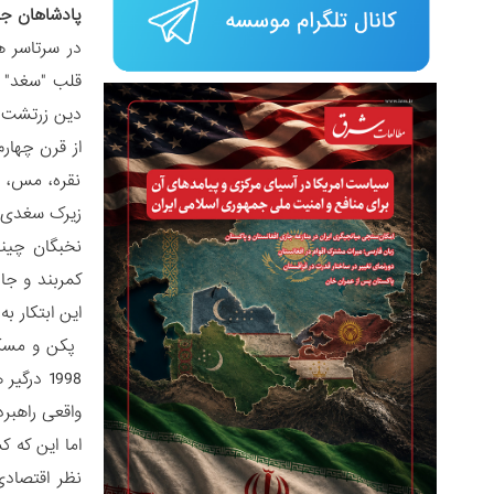
پادشاهان جا
در سرتاسر ه
قلب "سغد" ب
دین زرتشت و
از قرن چهار
نقره، مس، س
زیرک سغدی 
این ابتکار ب
پکن و مسکو 
واقعی راهبر
اما این که 
نظر اقتصادی 