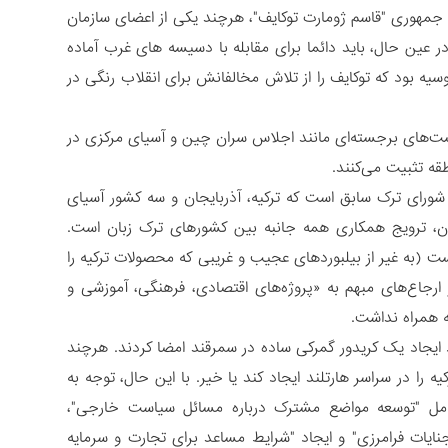
جمهوری "قاسم ژومارت توکایف"، هرچند یکی از اعضای سازمان
بتکار کمربند و جاده است، اما در عین حال، باید دائما برای مقابله با دسیسه های غرب آماده
ه بود که توکایف را از تلاش مخالفانش برای انقلاب رنگی در
ست‌های برجسته‌ای مانند اجلاس سران چین و آسیای مرکزی در
عدی که می‌تواند مورد بررسی قرار گیرد، مورد سازمان کشورهای ترک (OTS)یا شورای ترک سابق است که ترکیه، آذربایجان و سه کشور آسیای
ان، ترویج همکاری همه جانبه بین کشورهای ترک زبان است.
ت (به غیر از بیلبوردهای عجیب و غریبی که محصولات ترکیه را
از دبیرخانه این سازمان در استانبول در بهار 2022، نیز جدا از ارجاع‌های مبهم به «پروژه‌های اقتصادی، فرهنگی، آموزشی و
ه همراه نداشت.
د ایجاد یک کریدور گمرکی ساده در سمرقند امضا کردند. هرچند
را در سراسر هارتلند ایجاد کند یا خیر. با این حال، توجه به
 شامل "توسعه مواضع مشترک درباره مسائل سیاست خارجی"،
جنایات فرامرزی" و ایجاد "شرایط مساعد برای تجارت و سرمایه