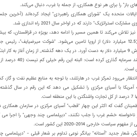
 باز" را برای هر نوع همکاری، از جمله با غرب، دنبال می‌کند.
ایالات متحده یک "شورای همکاری راهبردی" ایجاد کرده‌اند (آخرین جلسه
ارکت استراتژیک" دارند که در اواخر سال 2021 راه اندازی شد.
خارجی آن (12.5 میلیارد دلار) از اروپا تامین می‌شود. "شوکت میرضیایف"،
سراسر هارتلند سرما
 است.
طقه است.
اطمینان گفت که اکثر این چهار "قطب" آسیای مرکزی در سازمان همکاری شا
ر ناخواسته خشم غرب را جلب نکنند، "دیپلماسی چند وجهی" را اجرا می ک
هوم سیاست خارجی 2014-2020 این کشور است.
گر، شعار جدید "آستانه" بیانگر نوعی تداوم بر شعار قبلی - "دیپلماس