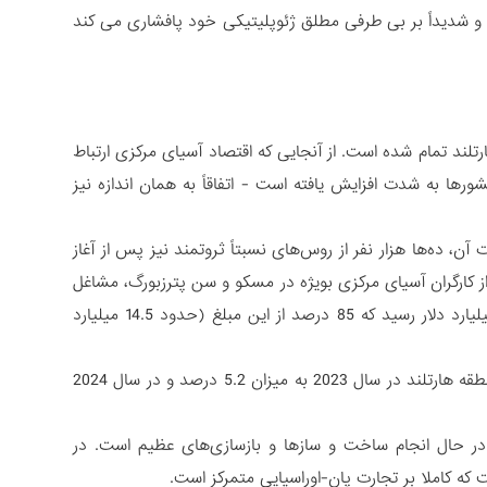
و شدیداً بر بی طرفی مطلق ژئوپلیتیکی خود پافشاری می کند
رتلند تمام شده است. از آنجایی که اقتصاد آسیای مرکزی ارتباط
شورها به شدت افزایش یافته است - اتفاقاً به همان اندازه نیز
ن، ده‌ها هزار نفر از روس‌های نسبتاً ثروتمند نیز پس از آغاز
ز کارگران آسیای مرکزی بویژه در مسکو و سن پترزبورگ، مشاغل
جدیدی پیدا کردند. به عنوان مثال، سال گذشته وجوه ارسالی به ازبکستان به 16.9 میلیارد دلار رسید که 85 درصد از این مبلغ (حدود 14.5 میلیارد
از سوی دیگر، بر اساس پیش‌بینی بانک اروپایی بازسازی و توسعه، رشد اقتصادی در منطقه هارتلند در سال 2023 به میزان 5.2 درصد و در سال 2024
ر حال انجام ساخت و سازها و بازسازی‌های عظیم است. در
ه کاملا بر تجارت پان-اوراسیایی متمرکز است.