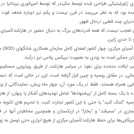
ده بود که به نظر می‌رسد در قرن بیست و یکم نیز دوباره شاهد قوت
دنیای چند قطبی درحال ظهور.
ی تعجب نیست که همه قدرت‌های بزرگ به دنبال حضور در هارتلند/آسیای مر
و تا حدی ژاپن.
از پن
تان ممکن است به زودی به عضویت بریکس پلاس نیز درآیند.
، ایالات متحده برای نفوذ در سراسر هارتلند، از طریق رویارویی مستق
الی_ در مقابل روسیه و چین قرار گرفته است. این در حالی است که دستو
 با یک بسته کامل از "پیشنهادها" شامل تهدیدهای آشکار یا پنهان، از هارت
سیه "کمک کنید" یا حتی با این کشور تجارت کنید، با تحریم های ثانویه
اری در "سمرقند" و "بخارا" در ازبکستان و همچنین مخاطبان آنها در ق
یکایی‌ها برای حفظ هارتلند/آسیای مرکزی از هیچ ابزاری حتی توسل به زور 