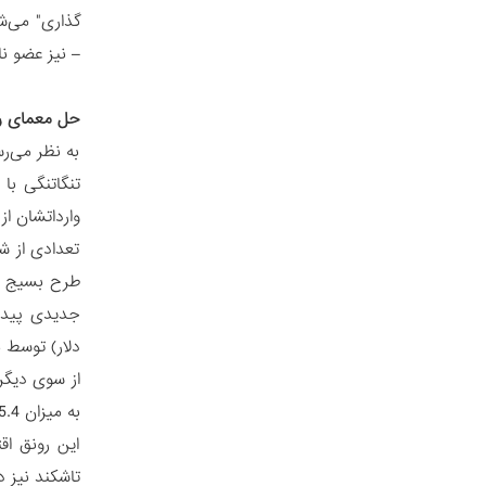
گذاری" می‌ش
– نیز عضو ن
حل معمای رو
به نظر می‌رس
تنگاتنگی با 
وارداتشان از
تعدادی از شر
طرح بسیج عم
دلار) توسط 
به میزان 5.4 درصد خواهد بود.
این رونق ا
تاشکند نیز 