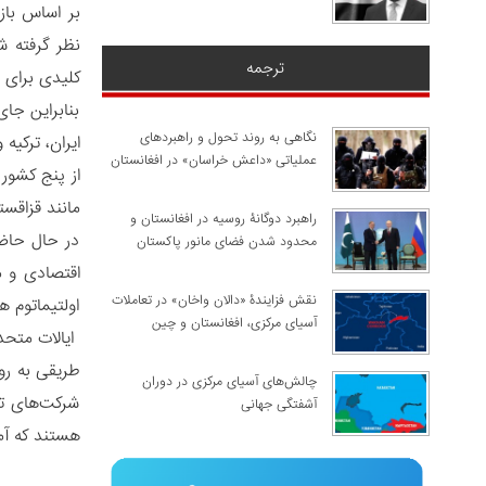
نظر گرفته ش
ترجمه
کلیدی برای 
بنابراین جا
نگاهی به روند تحول و راهبردهای
ایران، ترکیه 
عملیاتی «داعش خراسان» در افغانستان
مانند قزاقس
راهبرد دوگانۀ روسیه در افغانستان و
در حال حاضر
محدود شدن فضای مانور پاکستان
اقتصادی و م
نقش فزایندۀ «دالان واخان» در تعاملات
آسیای مرکزی، افغانستان و چین
ایالات متحده
طریقی به رو
چالش‌های آسیای مرکزی در دوران
شرکت‌های تج
آشفتگی جهانی
هستند که آمر