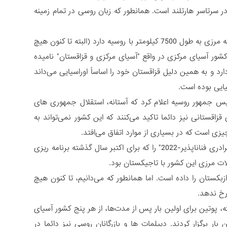
 سرتاسر هارتلند است. همانطور که زبان روسی در تمام زمینه
البته ممکن است بتوانیم چند مثال نقض نیز بیاوریم. مثلا قزاقستان را در نظر بگیرید که مرزی به طول 7500 کیلومتر با روسیه دارد (البته تا کنون هیچ
ور آسیای مرکزی در واقع "آسیای مرکزی و قزاقستان" نامیده
د و به همین دلیل قزاقستان خود را اساساً اوراسیایی می‌داند
یایی بوده است.
یس جمهور روسیه اعلام کرد که آستانه، استقلال جمهوری های
قستانی نیز دائما تاکید می‌کنند که این کشور نمی‌تواند به
یزی است که در بسیاری از موارد اتفاق می‌افتد.
قرقیزستان نیز به نوبه خود تمرین‌های نظامی مشترک سازمان پیمان امنیت جمعی "برادری فناناپذیر-2022" را که برای اکتبر سال گذشته برنامه ریزی
کلات مرزی این کشور با تاجیکستان بود.
زبکستان را داده است. اما همانطور که می‌دانیم، تا کنون هیچ
رخ ندهد.
 پوتین برای اولین بار پس از مدت‌ها، از هر پنج کشور آسیای
 با الگوبرداری از چین، نشست 5+1 را نیز برای اولین بار برگزار کردند. دیپلمات ها و بازرگانان روسی نیز دائما در