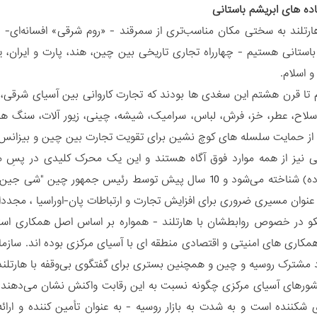
ده های ابریشم باستانی
ارتلند به سختی مکان مناسب‌تری از سمرقند - «روم شرقی» افسانه‌ای- ب
استانی هستیم - چهارراه تجاری تاریخی بین چین، هند، پارت و ایران
 اسلام.
م تا قرن هشتم این سغدی ها بودند که تجارت کاروانی بین آسیای شرقی، آس
لاح، عطر، خز، فرش، لباس، سرامیک، شیشه، چینی، زیور آلات، سنگ های ن
از حمایت سلسله های کوچ نشین برای تقویت تجارت بین چین و بیزانس
کمربند و جاده) شناخته می‌شود و 10 سال پیش توسط رئیس جمه
ه عنوان مسیری ضروری برای افزایش تجارت و ارتباطات پان‌-اوراسیا ، مجددا 
در خصوص روابطشان با هارتلند - همواره بر اساس اصل همکاری استرا
د مشترک روسیه و چین و همچنین بستری برای گفتگوی بی‌وقفه با هارتلن
کشورهای آسیای مرکزی چگونه نسبت به این رقابت واکنش نشان می‌دهند
شکننده است و به شدت به بازار روسیه - به عنوان تأمین کننده و ارائه‌د