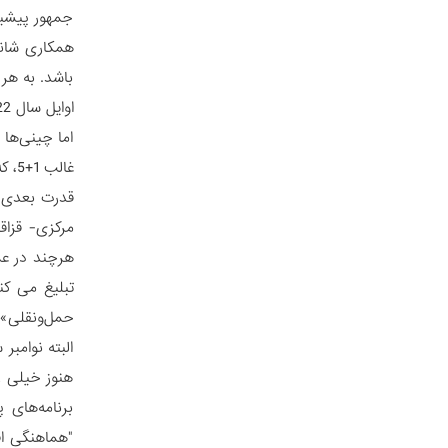
جمهور پیشین
باشد. به هر
اوایل سال 2022 در این کشور نجات داد.
اما چینی‌ها
غالب 1+5، که آخرین نشست آن حدود 3 ماه پیش برگزار شد، حضور خود را در این منطقه تثبیت می‌کنند.
مرکزی- قزاق
هرچند در عم
حمل‌ونقلی» و
البته نوامب
هنوز خیلی زو
برنامه‌های
"هماهنگی اق