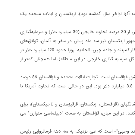
 آنها اواخر سال گذشته بود). ازبکستان و ایالات متحده یک
اتحادیه اروپا نیز تلاش می‌کند تا همین مسیر را ادامه دهد، بویژه در قزاقستان، که بیش از 30 درصد تجارت خارجی (39 میلیارد دلار) و سرمایه‌گذاری
 رئیس جمهور ازبکستان نیز سه ماه پیش در سفر به آلمان، توافق‌های
تجاری به ارزش 9 میلیارد دلار به دست آورد. در یک دهه گذشته_ از زمان آغاز به کار ابتکار کمربند و جاده چین، اتحادیه اروپا حدود 120 میلیارد دلار در
یه گذاری کرده است: البته این رقم خیلی کم نیست (40 درصد از کل سرمایه گذاری خارجی در این منطقه)، اما همچنان کمتر از
همانطور که انتظار می‌رود تمرکز غرب در هارتلند، با توجه به منابع عظیم نفت و گاز، کشور قزاقستان است. تجارت ایالات متحده و قزاقستان 86 درصد
از کل تجارت آمریکا با آسیای مرکزی را تشکیل می دهد که این رقم در سال گذشته 3.8 میلیارد دلار بود. این در حالی است که تجارت آمریکا با
نگهای (قزاقستان، ازبکستان، قرقیزستان و تاجیکستان)، برای
نند. در این میان، قزاقستان به سمت "دیپلماسی متوازن" می
ی چند وجهی"- است که طی نزدیک به سه دهه فرمانروایی رئیس