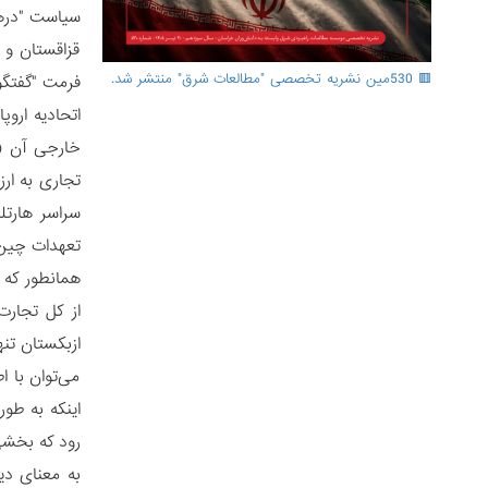
سیاست "درهای
قزاقستان و 
🟥 530مین نشریه تخصصی "مطالعات شرق" منتشر شد.
فرمت "گفتگوی مش
تعهدات چین
ازبکستان تنها 7 درصد از کل تجارت واشنگتن با این من
می‌توان با 
اینکه به طو
رود که بخشی از مف
به معنای دی