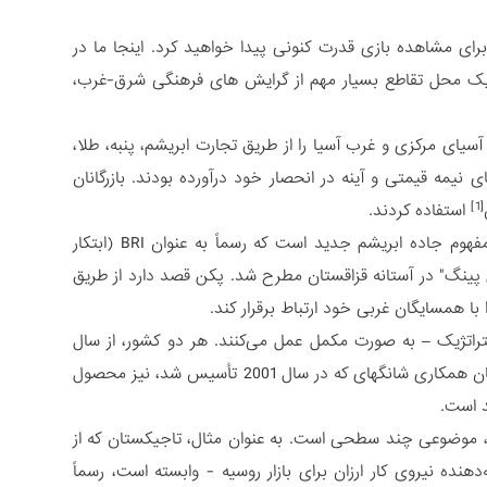
رای مشاهده بازی قدرت کنونی پیدا خواهید کرد. اینجا ما در
، یک محل تقاطع بسیار مهم از گرایش های فرهنگی شرق-غرب،
یای مرکزی و غرب آسیا را از طریق تجارت ابریشم، پنبه، طلا،
یمه قیمتی و آینه در انحصار خود درآورده بودند. بازرگانان
[1]
استفاده کردند.
نخبگان چینی نیز از همه موارد فوق آگاه هستند و این یک محرک کلیدی در پسِ مفهوم جاده ابریشم جدید است که رسماً به عنوان BRI (ابتکار
ور چین "شی جین پینگ" در آستانه قزاقستان مطرح شد. پکن قصد دارد از طریق
با همسایگان غربی خود ارتباط برقرار کند.
تژیک – به صورت مکمل عمل می‌کنند. هر دو کشور، از سال
1998 درگیر همکاری های امنیتی و اقتصادی منطقه ای با آسیای مرکزی بوده اند. سازمان همکاری شانگهای که در سال 2001 تأسیس شد، نیز محصول
د است.
، موضوعی چند سطحی است. به عنوان مثال، تاجیکستان که از
هنده نیروی کار ارزان برای بازار روسیه - وابسته است، رسماً