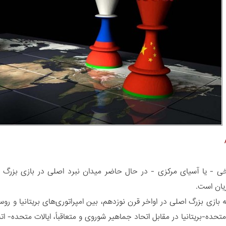
یخی - یا آسیای مرکزی - در حال حاضر میدان نبرد اصلی در بازی بزرگ
یان است.
ه بازی بزرگ اصلی در اواخر قرن نوزدهم، بین امپراتوری‌های بریتانیا و روس
 متحده-بریتانیا در مقابل اتحاد جماهیر شوروی و متعاقباً، ایالات متحده- ا