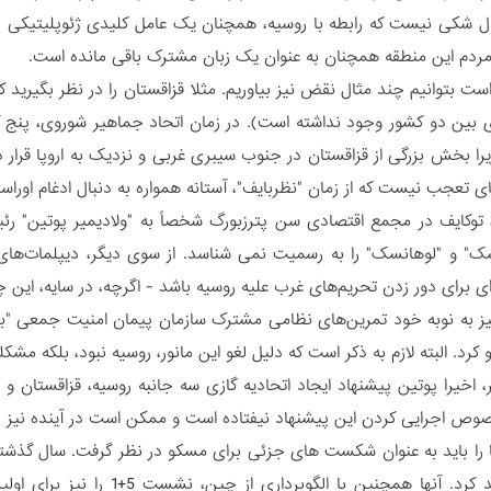
ال شکی نیست که رابطه با روسیه، همچنان یک عامل کلیدی ژئوپلیتیکی در
ردم این منطقه همچنان به عنوان یک زبان مشترک باقی مانده است.
 بین دو کشور وجود نداشته است). در زمان اتحاد جماهیر شوروی، پنج کش
ا بخش بزرگی از قزاقستان در جنوب سیبری غربی و نزدیک به اروپا قرار دار
ای تعجب نیست که از زمان "نظربایف"، آستانه همواره به دنبال ادغام اوراس
توکایف در مجمع اقتصادی سن پترزبورگ شخصاً به "ولادیمیر پوتین" رئ
" و "لوهانسک" را به رسمیت نمی شناسد. از سوی دیگر، دیپلمات‌های قزا
‌ای برای دور زدن تحریم‌های غرب علیه روسیه باشد - اگرچه، در سایه، این چ
 کرد. البته لازم به ذکر است که دلیل لغو این مانور، روسیه نبود، بلکه مش
 اخیرا پوتین پیشنهاد ایجاد اتحادیه گازی سه جانبه روسیه، قزاقستان و ا
صوص اجرایی کردن این پیشنهاد نیفتاده است و ممکن است در آینده نیز 
ها را باید به عنوان شکست های جزئی برای مسکو در نظر گرفت. سال گذشته،
مرکزی بازدید کرد. آنها همچنین