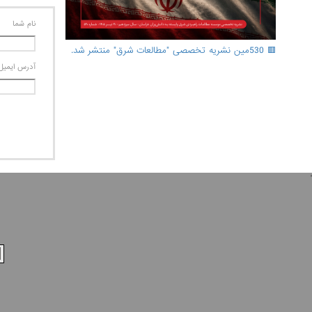
نام شما
🟥 530مین نشریه تخصصی "مطالعات شرق" منتشر شد.
آدرس ايميل
'