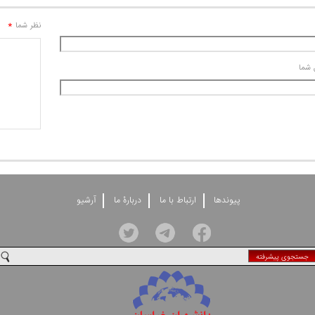
*
نظر شما
 شما
پيوندها
ارتباط با ما
دربارۀ ما
آرشيو
جستجوی پيشرفته