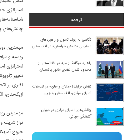
نقش نخبگان
استراتژی جد
شناسنامه‌های
ترجمه
چالش‌های پی
نگاهی به روند تحول و راهبردهای
عملیاتی «داعش خراسان» در افغانستان
مهمترین رو
روسیه و قزا
راهبرد دوگانۀ روسیه در افغانستان و
استراتژی ام
محدود شدن فضای مانور پاکستان
تغییر ژئوپو
نظری بر اتح
نقش فزایندۀ «دالان واخان» در تعاملات
آسیای مرکزی، افغانستان و چین
ازبکستان، ا
چالش‌های آسیای مرکزی در دوران
مهمترین رو
آشفتگی جهانی
نواز شریف و 
خروج آمریکا