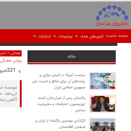
صفحه نخست
کشورهای هدف
موضوعات
انتشارات
>
هفتگی
نشر
مقاله
بولتن هفتگی
221مین شماره بولتن هفتگی
سیاست آمریکا در آسیای مرکزی و
پیامدهای آن برای منافع و امنیت ملی
موسسه مطا
جمهوری اسلامی ایران
می‌دهد. م
پاکستان پس از عمران‌خان؛ آینده
آگاهی مخا
اپوزیسیون، اعتراضات و مشروعیت
سیاسی
اثرگذاری مهاجرین بازگشته از ایران بر
شیعیان افغانستان