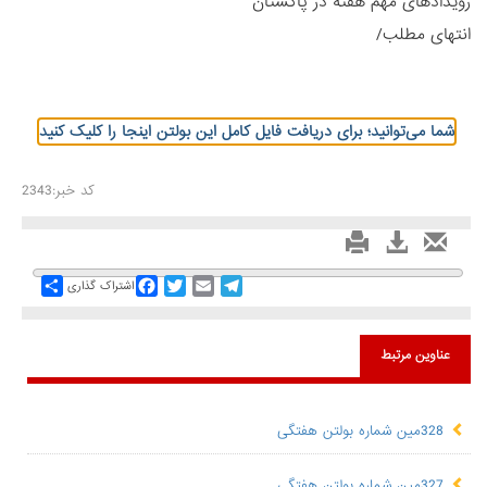
رویدادهای مهم هفته در پاکستان
انتهای مطلب/
شما می‌توانید؛ برای دریافت فایل کامل این بولتن اینجا را کلیک کنید
کد خبر:2343
Share
Facebook
Twitter
Email
Telegram
اشتراک گذاری
عناوین مرتبط
328مین شماره بولتن هفتگی
327مین شماره بولتن هفتگی