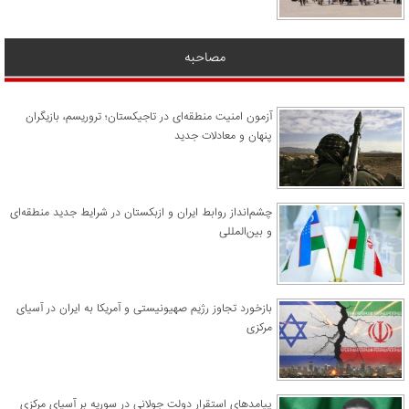
مصاحبه
آزمون امنیت منطقه‌ای در تاجیکستان؛ تروریسم، بازیگران
پنهان و معادلات جدید
چشم‌انداز روابط ایران و ازبکستان در شرایط جدید منطقه‌ای
و بین‌المللی
​بازخورد تجاوز رژیم صهیونیستی و آمریکا به ایران در آسیای
مرکزی
پیامدهای استقرار دولت جولانی در سوریه بر آسیای مرکزی