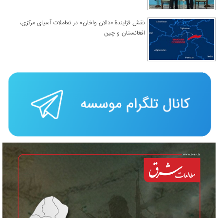
نقش فزایندۀ «دالان واخان» در تعاملات آسیای مرکزی،
افغانستان و چین