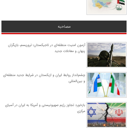
مصاحبه
آزمون امنیت منطقه‌ای در تاجیکستان؛ تروریسم، بازیگران
پنهان و معادلات جدید
چشم‌انداز روابط ایران و ازبکستان در شرایط جدید منطقه‌ای
و بین‌المللی
​بازخورد تجاوز رژیم صهیونیستی و آمریکا به ایران در آسیای
مرکزی