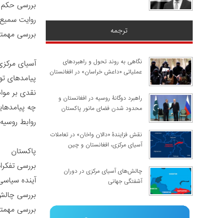
بررسی حکم 
روایت سمیع 
ترجمه
بررسی مهمتر
نگاهی به روند تحول و راهبردهای
آسیای مرکز
عملیاتی «داعش خراسان» در افغانستان
پیامدهای تو
نقدی بر موا
راهبرد دوگانۀ روسیه در افغانستان و
چه پیامدهای
محدود شدن فضای مانور پاکستان
روابط روسیه
نقش فزایندۀ «دالان واخان» در تعاملات
آسیای مرکزی، افغانستان و چین
پاکستان
بررسی تفکرا
چالش‌های آسیای مرکزی در دوران
آینده سیاسی
آشفتگی جهانی
بررسی چالش
بررسی مهمت