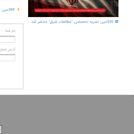
399مین هفته‌نامه "مطالعات شرق"
🟥 530مین نشریه تخصصی "مطالعات شرق" منتشر شد.
نام شما
آدرس ايميل
'