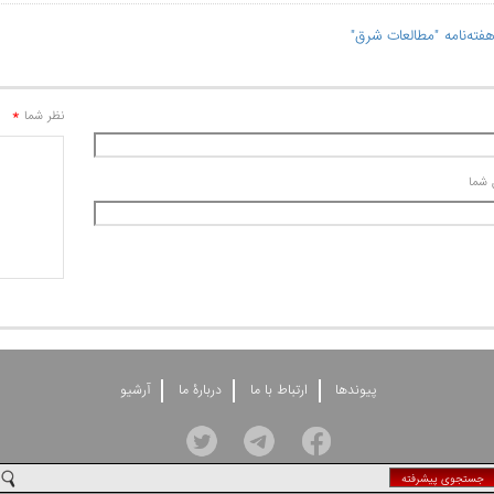
*
نظر شما
 شما
پيوندها
ارتباط با ما
دربارۀ ما
آرشيو
جستجوی پيشرفته