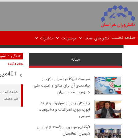
صفحه نخست
کشورهای هدف
موضوعات
انتشارات
>
هفتگی
نشر
مقاله
هفته‌نامه
401مین هفته‌نامه "مطالعات شرق"
سیاست آمریکا در آسیای مرکزی و
پیامدهای آن برای منافع و امنیت ملی
هفته‌نامه 
جمهوری اسلامی ایران
می‌دهد.
پاکستان پس از عمران‌خان؛ آینده
اپوزیسیون، اعتراضات و مشروعیت
سیاسی
اثرگذاری مهاجرین بازگشته از ایران بر
شیعیان افغانستان