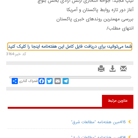
تیپ مجید: جوخه انتحاری ارتش آزادی بخش بلوچ
آغاز دور تازه روابط پاکستان و آمریکا
بررسی مهمترین روندهای خبری پاکستان
انتهای مطلب/
شما می‌توانید؛ برای دریافت فایل کامل این هفته‌نامه اینجا را کلیک کنید
کد خبر:3164
Share
Facebook
Twitter
Email
Telegram
اشتراک گذاری
عناوین مرتبط
415مین هفته‌نامه "مطالعات شرق"
414مین هفته‌نامه "مطالعات شرق"