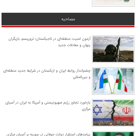
مصاحبه
آزمون امنیت منطقه‌ای در تاجیکستان؛ تروریسم، بازیگران
پنهان و معادلات جدید
چشم‌انداز روابط ایران و ازبکستان در شرایط جدید منطقه‌ای
و بین‌المللی
​بازخورد تجاوز رژیم صهیونیستی و آمریکا به ایران در آسیای
مرکزی
پیامدهای استقرار دولت جولانی در سوریه بر آسیای مرکزی