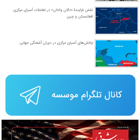
نقش فزایندۀ «دالان واخان» در تعاملات آسیای مرکزی،
افغانستان و چین
چالش‌های آسیای مرکزی در دوران آشفتگی جهانی