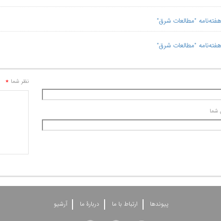
*
نظر شما
 شما
پيوندها
ارتباط با ما
دربارۀ ما
آرشيو