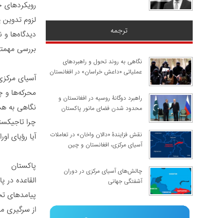
رویکردهای جد
لزوم تدوین 
ترجمه
دیدگاه‌ها و 
بررسی مهمتر
نگاهی به روند تحول و راهبردهای
عملیاتی «داعش خراسان» در افغانستان
آسیای مرکز
محرکه‌ها و چ
راهبرد دوگانۀ روسیه در افغانستان و
نگاهی به هم
محدود شدن فضای مانور پاکستان
چرا تاجیکستا
نقش فزایندۀ «دالان واخان» در تعاملات
آیا رؤیای او
آسیای مرکزی، افغانستان و چین
پاکستان
چالش‌های آسیای مرکزی در دوران
القاعده در 
آشفتگی جهانی
پیامدهای تح
از سرگیری م