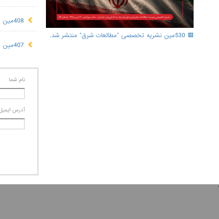
408مین هفته‌نامه "مطالعات شرق"
🟥 530مین نشریه تخصصی "مطالعات شرق" منتشر شد.
407مین هفته‌نامه "مطالعات شرق"
نام شما
آدرس ايميل
'