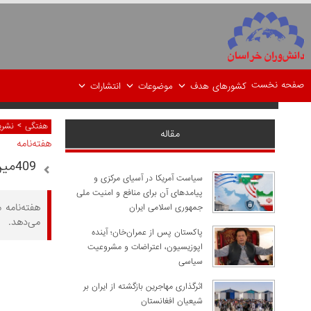
صفحه نخست
کشورهای هدف
موضوعات
انتشارات
>
هفتگی
نشر
مقاله
هفته‌نامه
409مین هفته‌نامه "مطالعات شرق"
سیاست آمریکا در آسیای مرکزی و
پیامدهای آن برای منافع و امنیت ملی
هفته‌نامه 
جمهوری اسلامی ایران
می‌دهد.
پاکستان پس از عمران‌خان؛ آینده
اپوزیسیون، اعتراضات و مشروعیت
سیاسی
اثرگذاری مهاجرین بازگشته از ایران بر
شیعیان افغانستان