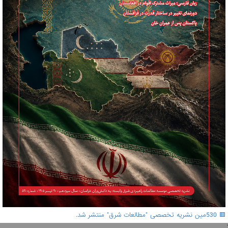
🟥 530مین نشریه تخصصی "مطالعات شرق" منتشر شد.
'