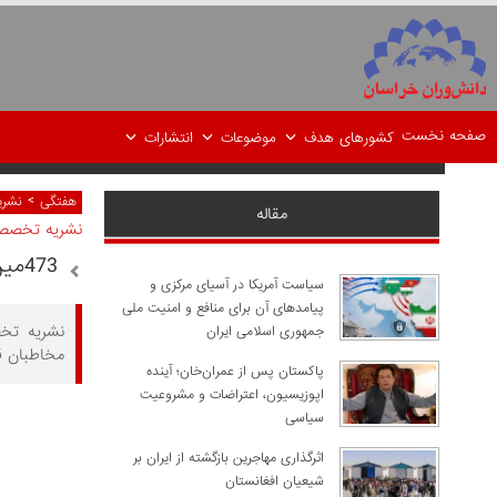
صفحه نخست
کشورهای هدف
موضوعات
انتشارات
>
هفتگی
نشر
مقاله
نشریه تخصص
473مین نشریه تخصصی "مطالعات شرق"
سیاست آمریکا در آسیای مرکزی و
پیامدهای آن برای منافع و امنیت ملی
نشریه تخص
جمهوری اسلامی ایران
مخاطبان قر
پاکستان پس از عمران‌خان؛ آینده
اپوزیسیون، اعتراضات و مشروعیت
سیاسی
اثرگذاری مهاجرین بازگشته از ایران بر
شیعیان افغانستان