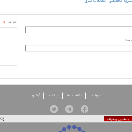
*
نظر شما
 شما
پيوندها
ارتباط با ما
دربارۀ ما
آرشيو
جستجوی پيشرفته