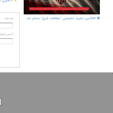
471مین نشریه تخصصی "مطالعات شرق"
🟥 530مین نشریه تخصصی "مطالعات شرق" منتشر شد.
نام شما
آدرس ايميل
'