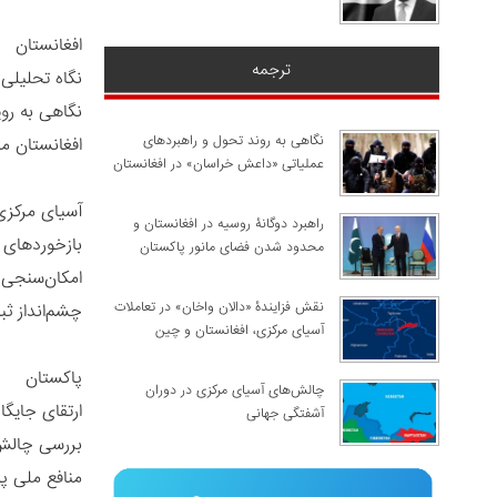
افغانستان
ترجمه
نگاه تحلیلی
نگاهی به روی
نگاهی به روند تحول و راهبردهای
افغانستان م
عملیاتی «داعش خراسان» در افغانستان
آسیای مرکز
راهبرد دوگانۀ روسیه در افغانستان و
بازخوردهای ا
محدود شدن فضای مانور پاکستان
امکان‌سنجی 
نقش فزایندۀ «دالان واخان» در تعاملات
چشم‌انداز ثب
آسیای مرکزی، افغانستان و چین
پاکستان
چالش‌های آسیای مرکزی در دوران
ارتقای جایگا
آشفتگی جهانی
بررسی چالش‌
منافع ملی پ