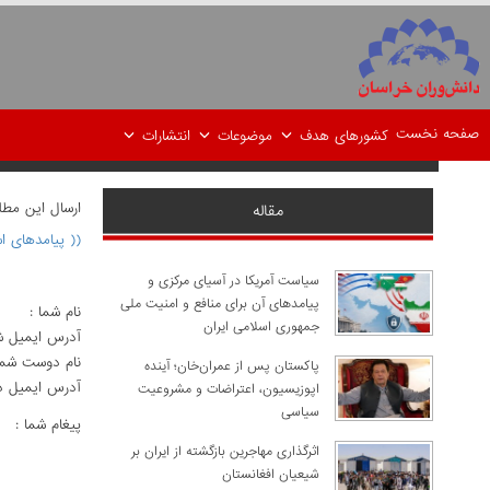
صفحه نخست
کشورهای هدف
موضوعات
انتشارات
ارسال اين مط
مقاله
(( پیامدهای ا
سیاست آمریکا در آسیای مرکزی و
پیامدهای آن برای منافع و امنیت ملی
نام شما :
جمهوری اسلامی ایران
آدرس ايميل ش
نام دوست شما
پاکستان پس از عمران‌خان؛ آینده
آدرس ايميل د
اپوزیسیون، اعتراضات و مشروعیت
سیاسی
پيغام شما :
اثرگذاری مهاجرین بازگشته از ایران بر
شیعیان افغانستان