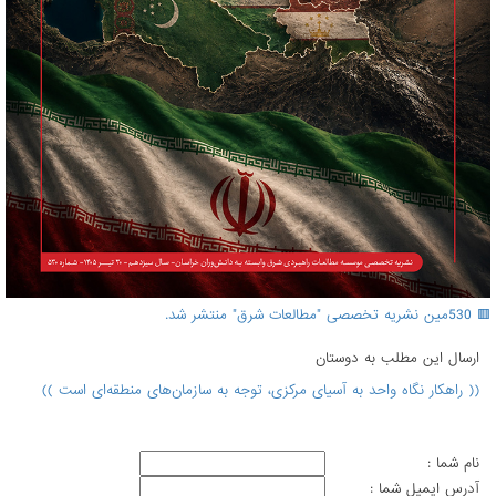
🟥 530مین نشریه تخصصی "مطالعات شرق" منتشر شد.
ارسال اين مطلب به دوستان
(( راهکار نگاه واحد به آسیای مرکزی، توجه به سازمان‌های منطقه‌ای است ))
نام شما :
آدرس ايميل شما :