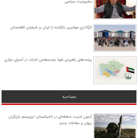
مشروعیت سیاسی
اثرگذاری مهاجرین بازگشته از ایران بر شیعیان افغانستان
پیامدهای راهبردی نفوذ چندسطحی امارات در آسیای مرکزی
مصاحبه
آزمون امنیت منطقه‌ای در تاجیکستان؛ تروریسم، بازیگران
پنهان و معادلات جدید