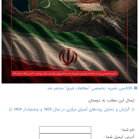
🟥 530مین نشریه تخصصی "مطالعات شرق" منتشر شد.
ارسال اين مطلب به دوستان
(( گزارش و تحلیل روندهای آسیای مرکزی در سال 1403 و چشم‌انداز 1404 ))
نام شما :
آدرس ايميل شما :