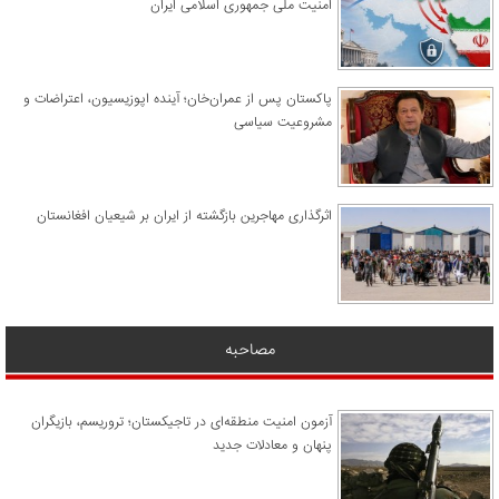
امنیت ملی جمهوری اسلامی ایران
پاکستان پس از عمران‌خان؛ آینده اپوزیسیون، اعتراضات و
مشروعیت سیاسی
اثرگذاری مهاجرین بازگشته از ایران بر شیعیان افغانستان
مصاحبه
آزمون امنیت منطقه‌ای در تاجیکستان؛ تروریسم، بازیگران
پنهان و معادلات جدید