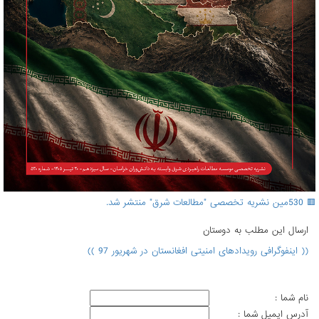
🟥 530مین نشریه تخصصی "مطالعات شرق" منتشر شد.
ارسال اين مطلب به دوستان
(( اینفوگرافی رویدادهای امنیتی افغانستان در شهریور 97 ))
نام شما :
آدرس ايميل شما :