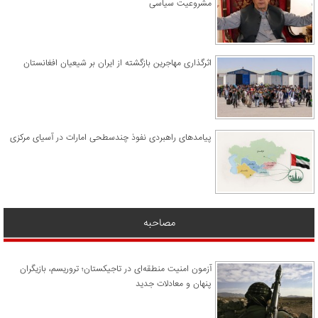
مشروعیت سیاسی
اثرگذاری مهاجرین بازگشته از ایران بر شیعیان افغانستان
پیامدهای راهبردی نفوذ چندسطحی امارات در آسیای مرکزی
مصاحبه
آزمون امنیت منطقه‌ای در تاجیکستان؛ تروریسم، بازیگران
پنهان و معادلات جدید