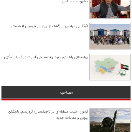
مشروعیت سیاسی
اثرگذاری مهاجرین بازگشته از ایران بر شیعیان افغانستان
پیامدهای راهبردی نفوذ چندسطحی امارات در آسیای مرکزی
مصاحبه
آزمون امنیت منطقه‌ای در تاجیکستان؛ تروریسم، بازیگران
پنهان و معادلات جدید