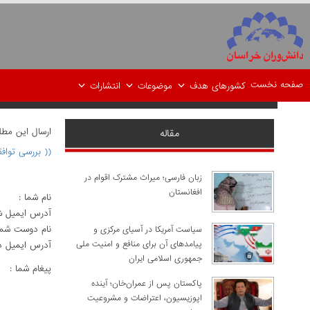
صفحه نخست
کشورهای هدف
موضوعات
انتشارات
ارسال اين مط
مقاله
(( بررسی توافق
زبان فارسی؛ میراث مشترک اقوام در
افغانستان
نام شما :
آدرس ايميل ش
نام دوست شما
سیاست آمریکا در آسیای مرکزی و
پیامدهای آن برای منافع و امنیت ملی
آدرس ايميل د
جمهوری اسلامی ایران
پيغام شما :
پاکستان پس از عمران‌خان؛ آینده
اپوزیسیون، اعتراضات و مشروعیت