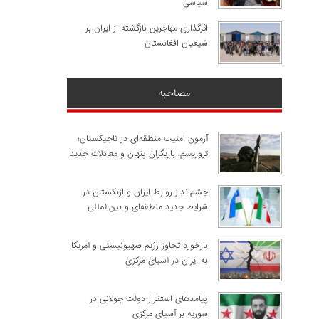
سیاسی
اثرگذاری مهاجرین بازگشته از ایران بر
شیعیان افغانستان
مصاحبه
آزمون امنیت منطقه‌ای در تاجیکستان؛
تروریسم، بازیگران پنهان و معادلات جدید
چشم‌انداز روابط ایران و ازبکستان در
شرایط جدید منطقه‌ای و بین‌المللی
​بازخورد تجاوز رژیم صهیونیستی و آمریکا
به ایران در آسیای مرکزی
پیامدهای استقرار دولت جولانی در
سوریه بر آسیای مرکزی