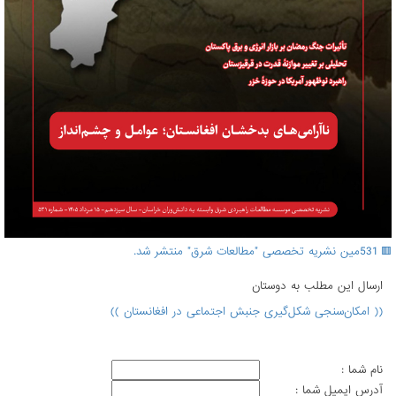
🟥 531مین نشریه تخصصی "مطالعات شرق" منتشر شد.
ارسال اين مطلب به دوستان
(( امکان‌سنجی شکل‌گیری جنبش‌ اجتماعی در افغانستان ))
نام شما :
آدرس ايميل شما :