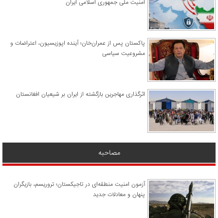
امنیت ملی جمهوری اسلامی ایران
پاکستان پس از عمران‌خان؛ آینده اپوزیسیون، اعتراضات و
مشروعیت سیاسی
اثرگذاری مهاجرین بازگشته از ایران بر شیعیان افغانستان
مصاحبه
آزمون امنیت منطقه‌ای در تاجیکستان؛ تروریسم، بازیگران
پنهان و معادلات جدید