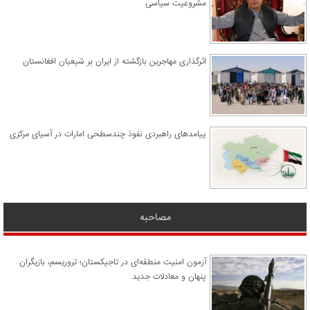
مشروعیت سیاسی
اثرگذاری مهاجرین بازگشته از ایران بر شیعیان افغانستان
پیامدهای راهبردی نفوذ چندسطحی امارات در آسیای مرکزی
مصاحبه
آزمون امنیت منطقه‌ای در تاجیکستان؛ تروریسم، بازیگران
پنهان و معادلات جدید