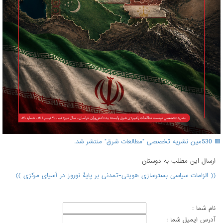
🟥 530مین نشریه تخصصی "مطالعات شرق" منتشر شد.
ارسال اين مطلب به دوستان
(( الزامات سیاسی بسترسازی هویتی-تمدنی بر پایۀ نوروز در آسیای مرکزی ))
نام شما :
آدرس ايميل شما :