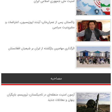
امنیت ملی جمهوری اسلامی ایران
پاکستان پس از عمران‌خان؛ آینده اپوزیسیون، اعتراضات و
مشروعیت سیاسی
اثرگذاری مهاجرین بازگشته از ایران بر شیعیان افغانستان
مصاحبه
آزمون امنیت منطقه‌ای در تاجیکستان؛ تروریسم، بازیگران
پنهان و معادلات جدید