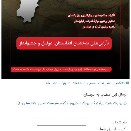
🟥 531مین نشریه تخصصی "مطالعات شرق" منتشر شد.
ارسال اين مطلب به دوستان
(( روایت هیدروپلیتیک؛ رویکرد دیروز ترکیه، سیاست امروز افغانستان ))
نام شما :
آدرس ايميل شما :