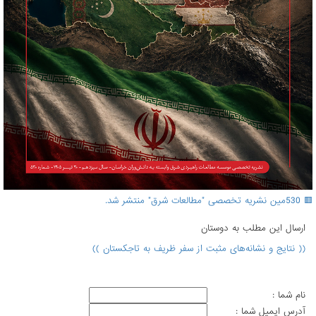
🟥 530مین نشریه تخصصی "مطالعات شرق" منتشر شد.
ارسال اين مطلب به دوستان
(( نتایج و نشانه‌های مثبت از سفر ظریف به تاجكستان ))
نام شما :
آدرس ايميل شما :