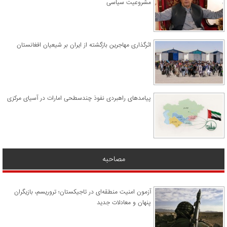
مشروعیت سیاسی
اثرگذاری مهاجرین بازگشته از ایران بر شیعیان افغانستان
پیامدهای راهبردی نفوذ چندسطحی امارات در آسیای مرکزی
مصاحبه
آزمون امنیت منطقه‌ای در تاجیکستان؛ تروریسم، بازیگران
پنهان و معادلات جدید