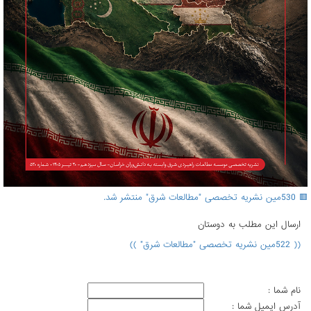
🟥 530مین نشریه تخصصی "مطالعات شرق" منتشر شد.
ارسال اين مطلب به دوستان
(( 522مین نشریه تخصصی "مطالعات شرق" ))
نام شما :
آدرس ايميل شما :