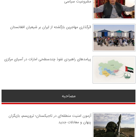
مشروعیت سیاسی
اثرگذاری مهاجرین بازگشته از ایران بر شیعیان افغانستان
پیامدهای راهبردی نفوذ چندسطحی امارات در آسیای مرکزی
مصاحبه
آزمون امنیت منطقه‌ای در تاجیکستان؛ تروریسم، بازیگران
پنهان و معادلات جدید