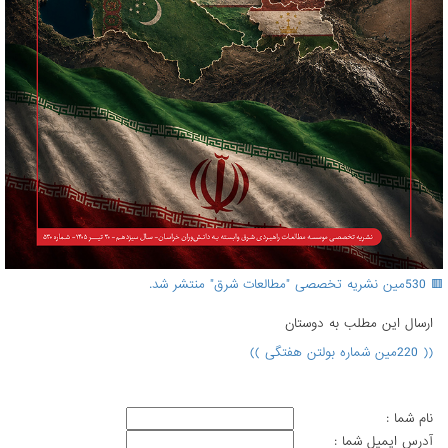
🟥 530مین نشریه تخصصی "مطالعات شرق" منتشر شد.
ارسال اين مطلب به دوستان
(( 220مین شماره بولتن هفتگی ))
نام شما :
آدرس ايميل شما :