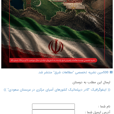
🟥 530مین نشریه تخصصی "مطالعات شرق" منتشر شد.
ارسال اين مطلب به دوستان
(( اینفوگرافیک "کادر دیپلماتیک کشورهای آسیای مرکزی در عربستان سعودی" ))
نام شما :
آدرس ايميل شما :