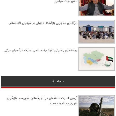
مشروعیت سیاسی
اثرگذاری مهاجرین بازگشته از ایران بر شیعیان افغانستان
پیامدهای راهبردی نفوذ چندسطحی امارات در آسیای مرکزی
مصاحبه
آزمون امنیت منطقه‌ای در تاجیکستان؛ تروریسم، بازیگران
پنهان و معادلات جدید