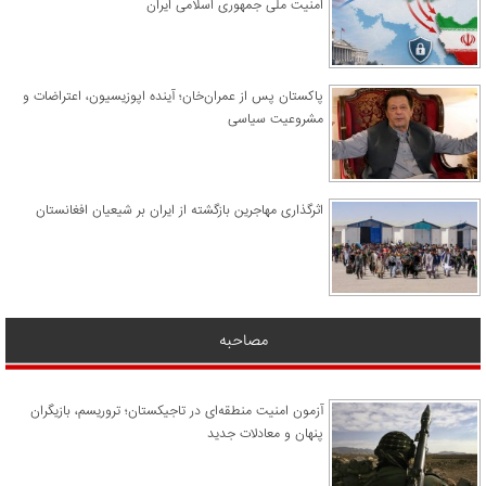
امنیت ملی جمهوری اسلامی ایران
پاکستان پس از عمران‌خان؛ آینده اپوزیسیون، اعتراضات و
مشروعیت سیاسی
اثرگذاری مهاجرین بازگشته از ایران بر شیعیان افغانستان
مصاحبه
آزمون امنیت منطقه‌ای در تاجیکستان؛ تروریسم، بازیگران
پنهان و معادلات جدید