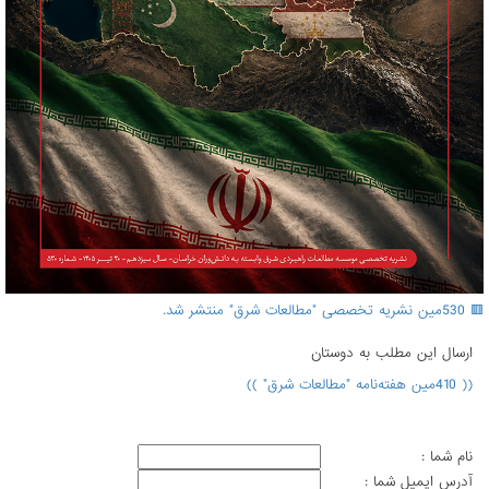
🟥 530مین نشریه تخصصی "مطالعات شرق" منتشر شد.
ارسال اين مطلب به دوستان
(( 410مین هفته‌نامه "مطالعات شرق" ))
نام شما :
آدرس ايميل شما :