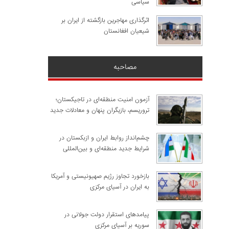
سیاسی
اثرگذاری مهاجرین بازگشته از ایران بر
شیعیان افغانستان
مصاحبه
آزمون امنیت منطقه‌ای در تاجیکستان؛
تروریسم، بازیگران پنهان و معادلات جدید
چشم‌انداز روابط ایران و ازبکستان در
شرایط جدید منطقه‌ای و بین‌المللی
​بازخورد تجاوز رژیم صهیونیستی و آمریکا
به ایران در آسیای مرکزی
پیامدهای استقرار دولت جولانی در
سوریه بر آسیای مرکزی