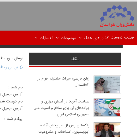
صفحه نخست
کشورهای هدف
موضوعات
انتشارات
ارسال اين مط
مقاله
(( بررسی رابط
زبان فارسی؛ میراث مشترک اقوام در
افغانستان
نام شما :
آدرس ايميل ش
نام دوست شما
سیاست آمریکا در آسیای مرکزی و
پیامدهای آن برای منافع و امنیت ملی
آدرس ايميل د
جمهوری اسلامی ایران
پيغام شما :
پاکستان پس از عمران‌خان؛ آینده
اپوزیسیون، اعتراضات و مشروعیت