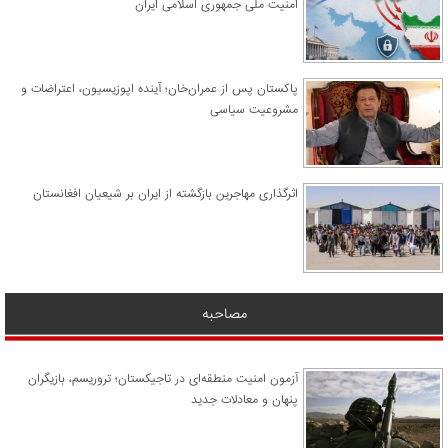
امنیت ملی جمهوری اسلامی ایران
پاکستان پس از عمران‌خان؛ آینده اپوزیسیون، اعتراضات و
مشروعیت سیاسی
اثرگذاری مهاجرین بازگشته از ایران بر شیعیان افغانستان
مصاحبه
آزمون امنیت منطقه‌ای در تاجیکستان؛ تروریسم، بازیگران
پنهان و معادلات جدید