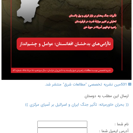
🟥 531مین نشریه تخصصی "مطالعات شرق" منتشر شد.
ارسال اين مطلب به دوستان
(( بحران خاورمیانه: تأثیر جنگ ایران و اسرائیل بر آسیای مرکزی ))
نام شما :
آدرس ايميل شما :