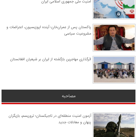
امنیت ملی جمهوری اسلامی ایران
پاکستان پس از عمران‌خان؛ آینده اپوزیسیون، اعتراضات و
مشروعیت سیاسی
اثرگذاری مهاجرین بازگشته از ایران بر شیعیان افغانستان
مصاحبه
آزمون امنیت منطقه‌ای در تاجیکستان؛ تروریسم، بازیگران
پنهان و معادلات جدید