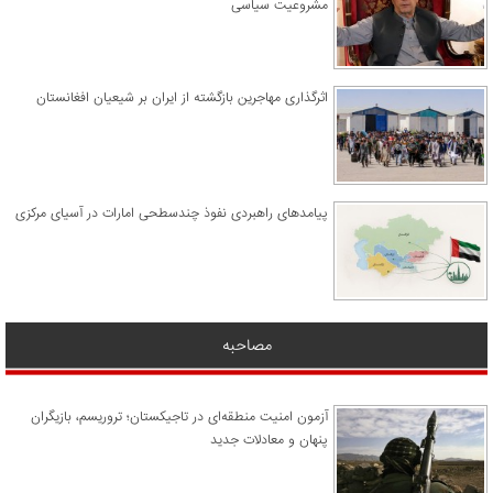
مشروعیت سیاسی
اثرگذاری مهاجرین بازگشته از ایران بر شیعیان افغانستان
پیامدهای راهبردی نفوذ چندسطحی امارات در آسیای مرکزی
مصاحبه
آزمون امنیت منطقه‌ای در تاجیکستان؛ تروریسم، بازیگران
پنهان و معادلات جدید