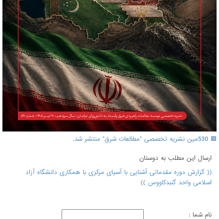
🟥 530مین نشریه تخصصی "مطالعات شرق" منتشر شد.
ارسال اين مطلب به دوستان
(( گزارش دوره مقدماتی آشنایی با آسیای مرکزی با همکاری دانشگاه آزاد
اسلامی واحد گنبدکاووس ))
نام شما :