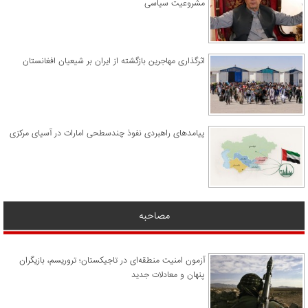
مشروعیت سیاسی
اثرگذاری مهاجرین بازگشته از ایران بر شیعیان افغانستان
پیامدهای راهبردی نفوذ چندسطحی امارات در آسیای مرکزی
مصاحبه
آزمون امنیت منطقه‌ای در تاجیکستان؛ تروریسم، بازیگران
پنهان و معادلات جدید