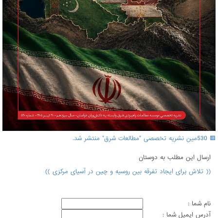
🟥 530مین نشریه تخصصی "مطالعات شرق" منتشر شد.
ارسال اين مطلب به دوستان
(( تلاش برای ایجاد تفرقه بین روسیه و چین در آسیای مرکزی ))
نام شما :
آدرس ايميل شما :