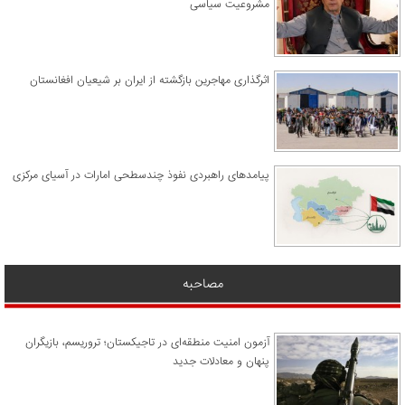
مشروعیت سیاسی
اثرگذاری مهاجرین بازگشته از ایران بر شیعیان افغانستان
پیامدهای راهبردی نفوذ چندسطحی امارات در آسیای مرکزی
مصاحبه
آزمون امنیت منطقه‌ای در تاجیکستان؛ تروریسم، بازیگران
پنهان و معادلات جدید