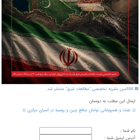
🟥 530مین نشریه تخصصی "مطالعات شرق" منتشر شد.
ارسال اين مطلب به دوستان
(( تضاد و همپوشانی توامان منافع چین و روسیه در آسیای مرکزی ))
نام شما :
آدرس ايميل شما :